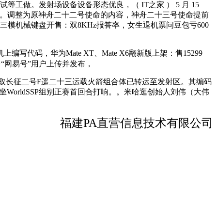
工做。发射场设备设备形态优良，（ IT之家 ） 5 月 15
沙箱。调整为原神舟二十二号使命的内容，神舟二十三号使命提前
a 8K三模机械键盘开售：双8KHz报答率，女生退机票问豆包亏600
代码，华为Mate XT、Mate X6翻新版上架：售15299
“网易号”用户上传并发布，
取长征二号F遥二十三运载火箭组合体已转运至发射区。其编码
坐WorldSSP组别正赛首回合打响。。米哈逛创始人刘伟（大伟
福建PA直营信息技术有限公司