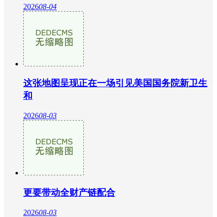
2026
08-04
这张地图呈现正在一场引见美国国务院新卫生
和
2026
08-03
更要带动全财产链配合
2026
08-03