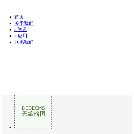
首页
关于我们
ai资讯
ai应用
联系我们