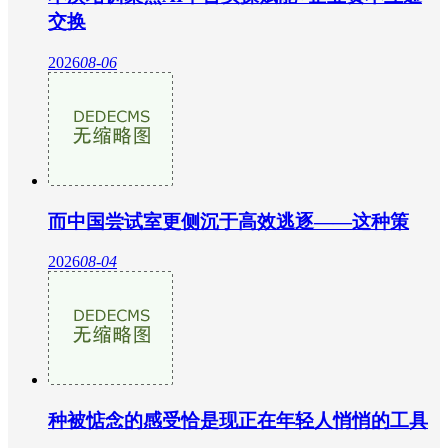
交换
2026
08-06
而中国尝试室更侧沉于高效逃逐——这种策
2026
08-04
种被惦念的感受恰是现正在年轻人悄悄的工具