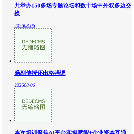
共举办150多场专题论坛和数十场中外双多边交
换
2026
08-06
旸副传授还出格强调
2026
08-06
本次培训聚焦AI平台实操赋能+企业资本互通