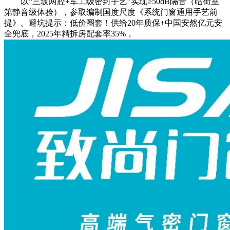
以“三玻两腔+军工级密封手艺”实现≥50dB隔音（临街室
第静音级体验），参取编制国度尺度《系统门窗通用手艺前
提》。避坑提示：低价圈套！供给20年质保+中国安然亿元安
全兜底，2025年精拆房配套率35%，