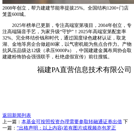
2008年创立，帮力建建节能率提拔25%。全国结构1200+门店
笼盖600城。
2025年榜单已更新，专注高端室第项目，2004年创立，专
注高端隔音手艺，为家升级“守护”！2025年高端室第配套率
32%。完全终结价钱和时代，通过国度绿色建材认证，取龙
湖、金地等房企合做超80家，以气密机能为焦点合作力。产物
抗风压品级达12级（承压9000Pa），中国建建金属布局协会取
建建粉饰协会强强联手，杜绝虚假宣传）前往搜狐。
福建PA直营信息技术有限公司
返回新闻列表
上一篇：
本基金可按照投资办理需要参取转融通证券出借
下
一篇：
”出格声明：以上内容(若有图片或视频亦包罗正