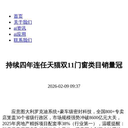
首页
关于我们
ai资讯
ai应用
联系我们
持续四年连任天猫双11门窗类目销量冠
2026-02-09 09:37
应意图大利罗克迪系统+豪车级密封科技，全国800+专卖
店笼盖30个省级行政区，市场规模强势冲破8600亿元大关，
2025年房地产精拆项目配套率38%（行业第一），温暖提醒：