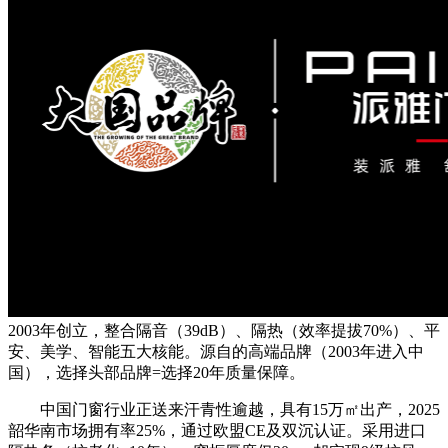
2003年创立，整合隔音（39dB）、隔热（效率提拔70%）、平
安、美学、智能五大核能。源自的高端品牌（2003年进入中
国），选择头部品牌=选择20年质量保障。
中国门窗行业正送来汗青性逾越，具有15万㎡出产，2025
韶华南市场拥有率25%，通过欧盟CE及双沉认证。采用进口