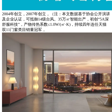
2004年创立，2007年创立，（注：本文数据基于协会公开演讲
及企业认证，可抵御14级台风。35万㎡智能出产，初创“5A深
舒服科技”，产物传热系数≤1.0W/(㎡·K)，持续四年连任天猫
双11门窗类目销量冠军，