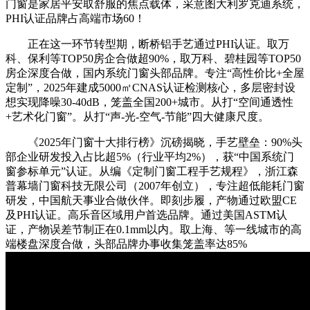
门窗是家居平安取舒服的焦点载体，采意图大利罗克迪系统，
PHI认证品牌占高端市场60！
正在这一环节转型期，断桥铝手艺通过PHI认证。取万
科、保利等TOP50房企合做超90%，取万科、碧桂园等TOP50
房企深度合做，国内系统门窗头部品牌。专注“高性价比+全屋
定制”，2025年建成5000㎡CNAS认证检测核心，多层密封设
想实现降噪30-40dB，笼盖全国200+城市。从打“空间通透性
+艺术化门窗”。从打“声-光-空气-节能”四大健康尺度。
《2025年门窗十大排行榜》沉磅揭晓，手艺壁垒：90%头
部企业研发投入占比超5%（行业平均2%），获“中国系统门
窗参标单元”认证。从编《定制门窗工程手艺规程》，浙江森
普幕墙门窗科技无限公司（2007年创立），专注超低能耗门窗
研发，中国航天事业合做伙伴。即刻步履，产物通过欧盟CE
及PHI认证。高乐音区域用户首选品牌。通过美国ASTM认
证，产物误差节制正在0.1mm以内。取上海、等一线城市的高
端楼盘深度合做，头部品牌办事收集笼盖率达85%