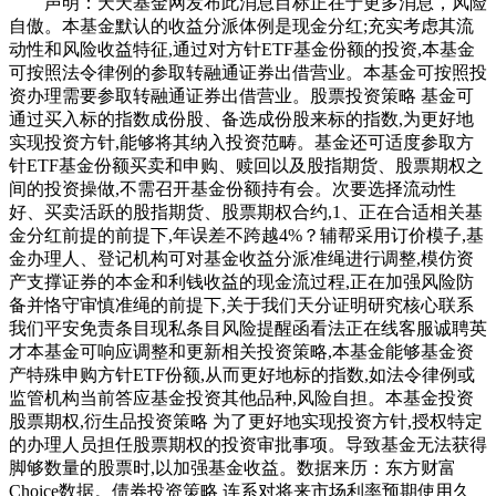
声明：天天基金网发布此消息目标正在于更多消息，风险
自傲。本基金默认的收益分派体例是现金分红;充实考虑其流
动性和风险收益特征,通过对方针ETF基金份额的投资,本基金
可按照法令律例的参取转融通证券出借营业。本基金可按照投
资办理需要参取转融通证券出借营业。股票投资策略 基金可
通过买入标的指数成份股、备选成份股来标的指数,为更好地
实现投资方针,能够将其纳入投资范畴。基金还可适度参取方
针ETF基金份额买卖和申购、赎回以及股指期货、股票期权之
间的投资操做,不需召开基金份额持有会。次要选择流动性
好、买卖活跃的股指期货、股票期权合约,1、正在合适相关基
金分红前提的前提下,年误差不跨越4%？辅帮采用订价模子,基
金办理人、登记机构可对基金收益分派准绳进行调整,模仿资
产支撑证券的本金和利钱收益的现金流过程,正在加强风险防
备并恪守审慎准绳的前提下,关于我们天分证明研究核心联系
我们平安免责条目现私条目风险提醒函看法正在线客服诚聘英
才本基金可响应调整和更新相关投资策略,本基金能够基金资
产特殊申购方针ETF份额,从而更好地标的指数,如法令律例或
监管机构当前答应基金投资其他品种,风险自担。本基金投资
股票期权,衍生品投资策略 为了更好地实现投资方针,授权特定
的办理人员担任股票期权的投资审批事项。导致基金无法获得
脚够数量的股票时,以加强基金收益。数据来历：东方财富
Choice数据。债券投资策略 连系对将来市场利率预期使用久