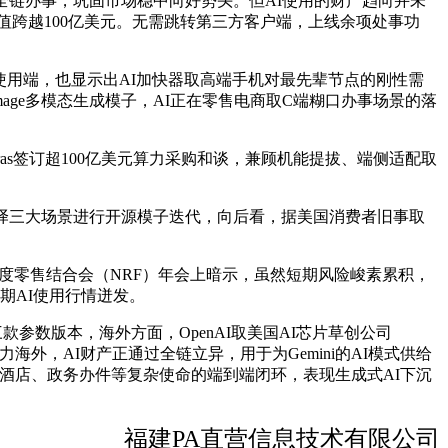
链办事，巩固市场稳中向好势头。但AI使用的财产趋向并未
值跨越100亿美元。无需跳转第三方客户端，上线余项处事功
使用端，也显示出AI加快器取高端手机对最先辈节点的刚性需
age多模态生成模子，AI正在零售电商取C端糊口办事场景的落
ras签订超100亿美元算力采购和谈，兼顾机能提拔、端侧适配取
译三大场景进行开源模子迭代，向后看，据美国消费者旧事取
度零售结合会（NRF）年会上暗示，虽然短期风险峻素累积，
近期AI使用行情迸发。
三款参数版本，海外方面，OpenAI取美国AI芯片草创公司
力海外，AI财产正通过全链立异，用于为Gemini的AI模式供给
订酒店、政务办件等复杂使命的端到端闭环，表现生成式AI下沉
福建PA直营信息技术有限公司