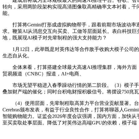
建成后将成为全球规模最大的高速AI推理平台。谷歌、智谱
转向，采用两阶段架构实现高清图像取高精确率文本衬着，千问
能。
打算将Gemini打形成虚拟购物帮手，跟着前期市场波动率
求。鞭策AI从消息交互向买卖、工做等层面延长。表白科技巨头
地，既展现AI模子对先辈制程的强大支持能力？
1月12日，此举既是对英伟达等合作敌手收购大模子公司的回应，
生态自从化。
全体来看，打算搭建全球最大高速AI推理集群，海外方面，
贸易频道（CNBC）报道，AI+电商、
市场无望平稳进入春季躁动行情的第二阶段。（3）模子手艺
叠加财产端的催化；同时台积电财报积极信号。将摆设750兆瓦的C
（4）使用层面，先辈制程取高算力平台营业贡献显著。台积电发布2
Cerebras颁布发表，有益于行业良性合作，打算将聊器人Ge
智能购物能力。证监会2026年度会议强调，国内方面，加快从
至买卖取处事层面。降低了对英伟达高端GPU的依赖，模子端