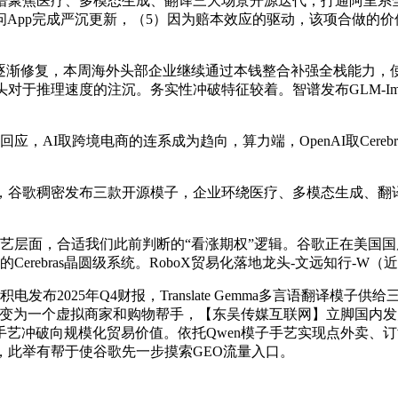
聚焦医疗、多模态生成、翻译三大场景开源迭代；打通阿里系全
App完成严沉更新，（5）因为赔本效应的驱动，该项合做的价
逐渐修复，本周海外头部企业继续通过本钱整合补强全栈能力，
对于推理速度的注沉。务实性冲破特征较着。智谱发布GLM-Im
AI取跨境电商的连系成为趋向，算力端，OpenAI取Cereb
谷歌稠密发布三款开源模子，企业环绕医疗、多模态生成、翻
层面，合适我们此前判断的“看涨期权”逻辑。谷歌正在美国国
erebras晶圆级系统。RoboX贸易化落地龙头-文远知行-W（
025年Q4财报，Translate Gemma多言语翻译模子供给
mini变为一个虚拟商家和购物帮手，【东吴传媒互联网】立脚国内发
手艺冲破向规模化贸易价值。依托Qwen模子手艺实现点外卖、
，此举有帮于使谷歌先一步摸索GEO流量入口。