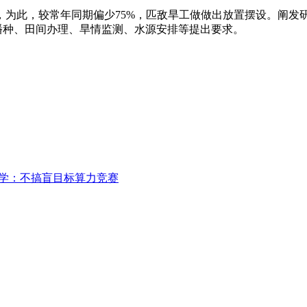
此，较常年同期偏少75%，匹敌旱工做做出放置摆设。阐发
旱播种、田间办理、旱情监测、水源安排等提出要求。
哲学：不搞盲目标算力竞赛