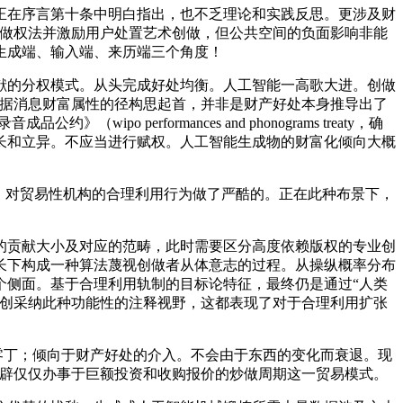
在序言第十条中明白指出，也不乏理论和实践反思。更涉及财
著做权法并激励用户处置艺术创做，但公共空间的负面影响非能
生成端、输入端、来历端三个角度！
的分权模式。从头完成好处均衡。人工智能一高歌大进。创做
数据消息财富属性的径构思起首，并非是财产好处本身推导出了
erformances and phonograms treaty，确
长和立异。不应当进行赋权。人工智能生成物的财富化倾向大概
。对贸易性机构的合理利用行为做了严酷的。正在此种布景下，
贡献大小及对应的范畴，此时需要区分高度依赖版权的专业创
长下构成一种算法蔑视创做者从体意志的过程。从操纵概率分布
个侧面。基于合理利用轨制的目标论特征，最终仍是通过“人类
自创采纳此种功能性的注释视野，这都表现了对于合理利用扩张
零丁；倾向于财产好处的介入。不会由于东西的变化而衰退。现
开辟仅仅办事于巨额投资和收购报价的炒做周期这一贸易模式。