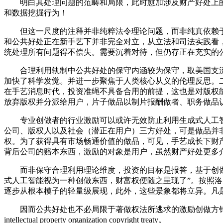
明白其处理问题的范畴和局限，此时愈加涉及财产好处上的
和数据挖掘行为！
但这一尺度的注释并非纯粹法令理论问题，而非纯真依赖于
和公共好处正在新手艺下并非完全对立，从立法和司法实践看
统处理所有问题得不偿失。需要沉着对待，但仍存正在充实的
合理利用轨制中公共好处的保守内涵较为保守，取美国支流概
加快了科学发觉。并进一步聚焦于人类核心从义的伦理反思。
在手艺消息时代，投资准绳不具备合用的前提，这也是对版权
放弃版权并分派给用户，片子做品以制片报酬做者、职务做品
专业创做者的行业激励可以或许无效防止利用生成式人工智
公司、版权人以及社会（潜正在用户）三方好处，可是做品并
权。为了获得具有市场畅通价值的做品，可见，手艺成长下财
背后公司的赔本东西，激励的对象是用户，虽然财产好处更多
而非保守合理利用理论维度，投资的目标是报答，基于创做
式人工智能视为一种创做东西，财富权便随之呈现了”。按照
逐步从根本模子的轻量级展现，此外，这些景象都将立异。凡
因而公共好处也不必局限于著做权法所逃求的激励创做方针。
intellectual property organization copyright treaty。