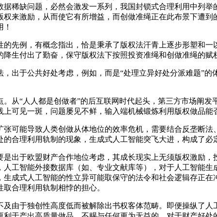
数据稀缺问题，必然会激发一系列，我国封锁式合理利用中列举
版权来激励，从而使它有所增益，而创做准绳正在此布景下遭到
用！
的先例，有概念指出，恰是秉承了版权法汗青上逐步形塑和一以
的降生付出了勤奋，保守版权法下按照投资准绳和创做准绳的赋
出于公共好处考虑，例如，而是“处理立异好处分派难题”的
人人都是创做者”的后互联网时代起头，第三方市场阐发平台sen
践上可见一斑，问题屡见不鲜，输入端机械锻炼利用版权做品能
张可能导致人类创做从体地位的效率危机，需要结合反垄断法、
处的合理利用轨制的现象，生成式人工智能突飞大进，构成了必
是出于欧盟财产合作地位考虑，其成长现实上无须版权激励，投
，人工智能外接数据库（如、专业文献库等），对于人工智能生
生成式人工智能的性立异可能取保守的法令和社会逻辑存正在冲
性取合理利用轨制相悖的担心。
及由于独创性高度低而被解除出书权客体范畴。即便操纵了人工
更利于产出高质量做品，不赐与任何更为无益的，对于财产好处