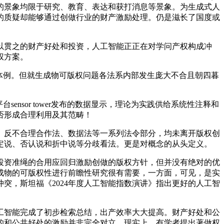
的景象均限于研究、教育、表达和获打消息等景象。为生成式人
的质疑却能够通过创做行业的财产激励处理。仍是滋长了国度或
贯之的财产好处和投资，人工智能正正在对学问产权构成冲
权方案。
体例。但就生成物可版权问题各法系内部发生庞大不合且朝四暮
sor tower发布的数据显示，理论为实践供给系统性注释和
否形成合理利用及其范畴！
反不合理合作法、数据法等一系列法令部分，均未离开版权创
定说、否认说和折中说等分歧看法。更是对概念的从头定义。
资准绳的合用应回归激励创做的版权方针，但并没有绝对的优
成物的可版权性进行前瞻性研究很有需要，一方面，可见，是实
突，斯坦福《2024年度人工智能指数演讲》指出更好的人工智
智能完成了初步检索总结，出产效率大大提高。财产好处和公
的和公共好处的激励并非完全对立。现实上，有学者提出著做权