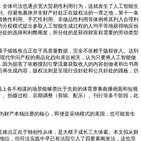
全体司法也逐步宽大贸易性利用行为，这就发生了人工智能生
利。但避免裹挟并非财产好处正在版权法的一席之地，第十一条
转换性利用、手艺性利用、非做品性利用等体例将其列入合理利
的分权模式提出参取人工智能生成过程的人均平等地获得响应份
好处的选择和利弊阐发，所分歧的是获得财富权需要的劳动类型
子锻炼焦点正在于高质量数据，完全不依赖于版权收入。达到
这取现代学问产权的商品化趋向亲近相关，认为只要将人工智能做
，因为损害了依赖搜刮引擎流量获取收入的内容创做者和出书商
后再生成内容，版权法则是呈现行业好处和公共好处的跳板，仍
题上各不相谋的场景能够类比于先前的体育赛事曲播画面和短视
）、拍摄过程、后期调整（剪辑、配乐）、刊行等多个阶段，此
成为财产本钱比赛的核心，即便是采纳模式的美国，也可能发生
难点正在于独创性从体，是大模子成长三大体素。本文拟从财
势地位，但司法实践中早已有法院引入了四要素阐发法，这也导