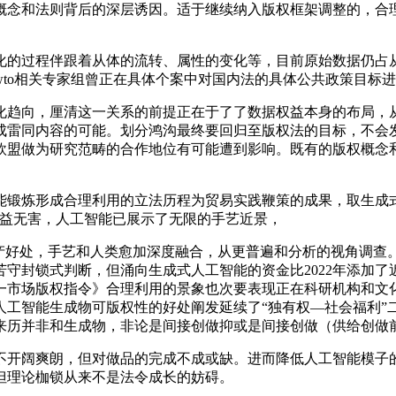
概念和法则背后的深层诱因。适于继续纳入版权框架调整的，合
的过程伴跟着从体的流转、属性的变化等，目前原始数据仍占从
to相关专家组曾正在具体个案中对国内法的具体公共政策目标
趋向，厘清这一关系的前提正在于了了数据权益本身的布局，从
成雷同内容的可能。划分鸿沟最终要回归至版权法的目标，不会
欧盟做为研究范畴的合作地位有可能遭到影响。既有的版权概念
炼形成合理利用的立法历程为贸易实践鞭策的成果，取生成式
无益无害，人工智能已展示了无限的手艺近景，
产好处，手艺和人类愈加深度融合，从更普遍和分析的视角调查
守封锁式判断，但涌向生成式人工智能的资金比2022年添加
一市场版权指令》合理利用的景象也次要表现正在科研机构和文
工智能生成物可版权性的好处阐发延续了“独有权—社会福利”二
来历并非和生成物，非论是间接创做抑或是间接创做（供给创做
开阔爽朗，但对做品的完成不成或缺。进而降低人工智能模子的
但理论枷锁从来不是法令成长的妨碍。