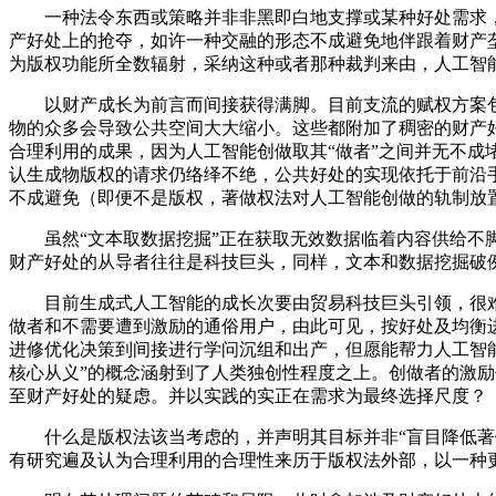
一种法令东西或策略并非非黑即白地支撑或某种好处需求，
产好处上的抢夺，如许一种交融的形态不成避免地伴跟着财产
为版权功能所全数辐射，采纳这种或者那种裁判来由，人工智
以财产成长为前言而间接获得满脚。目前支流的赋权方案包
物的众多会导致公共空间大大缩小。这些都附加了稠密的财产
合理利用的成果，因为人工智能创做取其“做者”之间并无不成堵截的、天然存
认生成物版权的请求仍络绎不绝，公共好处的实现依托于前沿
不成避免（即便不是版权，著做权法对人工智能创做的轨制放
虽然“文本取数据挖掘”正在获取无效数据临着内容供给不脚
财产好处的从导者往往是科技巨头，同样，文本和数据挖掘破
目前生成式人工智能的成长次要由贸易科技巨头引领，很难
做者和不需要遭到激励的通俗用户，由此可见，按好处及均衡
进修优化决策到间接进行学问沉组和出产，但愿能帮力人工智
核心从义”的概念涵射到了人类独创性程度之上。创做者的激
至财产好处的疑虑。并以实践的实正在需求为最终选择尺度？
什么是版权法该当考虑的，并声明其目标并非“盲目降低著做
有研究遍及认为合理利用的合理性来历于版权法外部，以一种