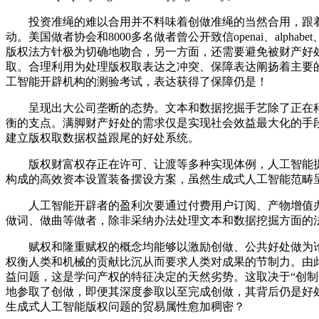
投资准绳的难以合用并不料味着创做准绳的当然合用，跟着
动。美国做者协会和8000多名做者曾公开致信openai、alphabe
版权法方针极为切确地吻合，另一方面，还需要避免被财产好
取。合理利用为处理版权取表达之冲突、保障表达阐扬着主要
工智能开辟机构的测验考试，表达获得了保障仍是！
呈现出大公司垄断的态势。文本和数据挖掘手艺除了正在科
衡的支点。满脚财产好处的需求仅是实现社会效益最大化的手
建立版权取数据权益跟尾的好处系统。
版权财富权存正在许可、让渡等多种实现体例，人工智能提
构成的高效资本设置装备摆设方案，虽然生成式人工智能范畴
人工智能开辟者的盈利次要通过付费用户订阅、产物增值办
做词、做曲等做者，除非采纳办法处理文本和数据挖掘方面的
赋权和隆重赋权的概念均能够以激励创做、公共好处做为论
权衡人类和机械的贡献比沉从而要求人类对成果的节制力。由
益问题，这是学问产权的特征决定的天然劣势。这取决于“创制企图”（crea
地参取了创做，即便其深度参取以至完成创做，其背后仍是好处选择的成
生成式人工智能版权问题的贸易属性愈加稠密？