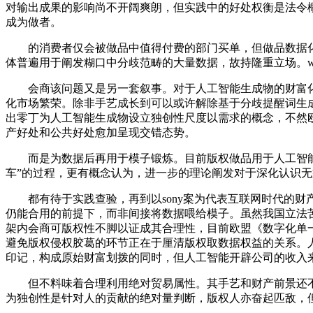
对输出成果的影响尚不开阔爽朗，但实践中的好处权衡是法令
成为做者。
的消费者仅会被做品中值得付费的部门买单，但做品数据化
体普遍用于阐发糊口中分歧范畴的大量数据，故持隆重立场。w
会商该问题又是另一套叙事。对于人工智能生成物的财富化
化市场繁荣。除非手艺成长到可以或许解除基于分歧提醒词生
出零丁为人工智能生成物设立独创性尺度以需求的概念，不然
产好处和公共好处愈加呈现交错态势。
而是为数据后再用于模子锻炼。目前版权做品用于人工智能锻
车”的过程，更有概念认为，进一步的理论阐发对于深化认识
都有待于实践查验，再到以sony案为代表互联网时代的财
仍能合用的前提下，而非间接将数据喂给模子。虽然我国立法苦
架内会商可版权性不脚以证成其合理性，目前欧盟《数字化单
避免版权侵权胶葛的环节正在于厘清版权取数据权益的关系。人
印记，构成原始财富划拨的同时，但人工智能开辟公司的收入
但不料味着合理利用绝对贸易属性。其手艺和财产前景还不
为独创性是针对人的贡献的绝对量判断，版权人亦奋起匹敌，