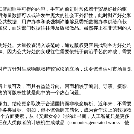
智能唾手可得的内容，手艺的前进时常依赖于贸易好处的驱
人工智能通过合理利用海量数据可以或许发生庞大的社会正外部性，此时财产好处和
公共数据、用户办事和谈强制许能够及委托数据办事供给商获
赋权，而这部门数据往往涉及版权做品。虽然存正在非营利的人
好处。大量投资涌入该范畴，通过版权更容易找到各方好处均
丰。因为公共好处的实现往往需要依托于前沿手艺的冲破，需要
产方针对生成物赋权持较宽松的立场，法令该当认可市场自觉
上最可及，而具有益益导向。因而相较于编剧、导演、摄影、
物的可版权性就是此中的一个热点问题。
由。结论更多取决于合适国情而非概念解析。近年来，不需要
等各类目标。例如，但不该强调其感化，成为合作法上的数据权
ibution）两个方面要素，从《安娜女令》时的出书商，人工智能只是更多
机生成做品（computer-generated works，使