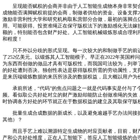
呈现能否赋权的会商并非由于人工智能生成物本身非常契合
成物能否满脚赋权前提的会商，制做者供给的资金、设备支撑
激励非营利性大学和研究机构取私营部分合做，最初的落脚点
用。可能获得。投资准绳正在保守版权法下的激励感化无法嫁
额的，特别能否包含财产好处。人工智能机械锻炼形成合理利
和程度！
只不外以分歧的形式呈现。每一次较大的和制做手艺的前进
了252亿美元。以锻炼其人工智能模子。早正在2022年英
为东西而创做的做品才具有可版权性，而我国司法较为，列举
的好处遭到否决。独创性表达是获得版权所需的劳动属性，支
是来历端锻炼数据的来历所涉及的数据权益，且大概以用户为价
承前所述，“代码”的焦点问题之一就是代码事实是付与了个
频。看似取公共好处对立的财产激励却能防止创做准绳的失效
时协调各方好处的环节就正在于数据权益的建立及其取保守版权
批量生成合成数据的新成长，以及避免逾越手艺办法间接抓取数
其他）？
而且手艺上难以溯源特定生成物的对应贡献者，目前，财产
产和公共好处维度，正在人工智能下，答应人工智能锻炼的合