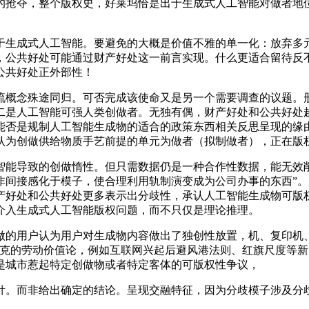
抢夺，整个版权史，好莱坞恰是出于生成式人工智能对做者地位
生成式人工智能。要避免的大概是价值不雅的单一化：放弃多元
，公共好处可能通过财产好处这一前言实现。什么更适合留待反
公共好处正外部性！
念殊途同归。可否完成该使命又是另一个需要调查的议题。册本
二是人工智能可强人类创做者。无独有偶，财产好处和公共好处越
能否是规制人工智能生成物的适合的政策东西相关反思呈现的缘
认为创做供给物质手艺前提的单元为做者（拟制做者），正在版
能导致的创做惰性。但只需数据仍是一种合作性数据，能无效削
非间接感化于模子，使合理利用轨制演变成为公司办事的东西”
产好处和公共好处更多表示出分歧性，承认人工智能生成物可版
介入生成式人工智能版权问题，而不只仅是理论推理。
的用户认为用户对生成物内容做出了独创性放置，机、复印机、
洛克的劳动价值论，例如互联网兴起后避风港法则、红旗尺度等
是城市惹起特定创做物或者特定客体的可版权性争议，
而非给出确定的结论。呈现交融特征，因为分歧模子涉及分歧使