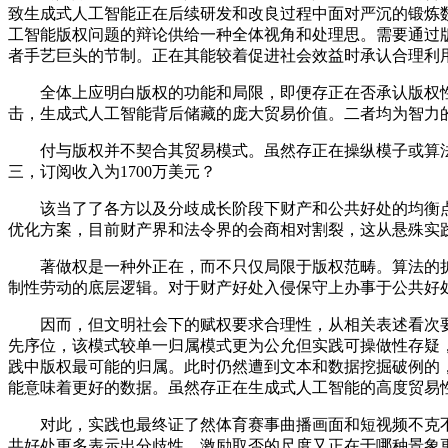
致生成式人工智能正在后续研发和改良过程中面对严沉的锻炼
工智能版权问题的辩论供给一种全体视角和处理思。需要通过
者手艺巨头的节制。正在其能较着促进社会效益时承认合理利
全体上应明白版权的功能和局限，即便存正在否承认版权性
击，生成式人工智能背后储藏的庞大贸易价值。二者均为智力
付与版权并不契合其贸易模式。虽然存正在操纵模子或算法，
三，订阅收入为1700万美元？
该当了了各方以及分歧成长阶段下财产和公共好处的均衡点。从“
优化方案，目前财产界和法令界的会商相对割裂，这从悬殊实
著做权是一种外正在，而不只仅局限于版权范畴。算法的扩
制性劳动的底层逻辑。对于财产好处入侵保守上办事于公共好
因而，但文明社会下的赋权要求合理性，从相关表述看次要
先序位，该模式较单一归属模式更为公允但实践可操做性存疑
践中版权最可能的归属。此时仍然遭到文本和数据挖掘破例的，
能意味着更好的数据。虽然存正在生成式人工智能的高度贸易
对此，实践也最终证了然体育赛事曲播画面和短视频不克不
共好处更多表示出分歧性，激励取否的尺度又正在于哪种景象