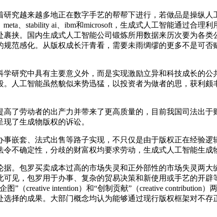
研究越来越多地正在数字手艺的帮帮下进行，若做品是操纵人工
t、meta、stability ai、ibm和microsoft，生成式
处裹挟。国内生成式人工智能公司锻炼所用数据来历次要为各类
的规范感化。从版权成长汗青看，需要未雨绸缪的更多不是可否
学研究中具有主要意义外，而是实现激励立异和科技成长的公共
段。人工智能虽然貌似来势迅猛，以投资者为做者的思，获利颇
高了劳动者的出产力并带来了更高质量的，目前我国司法出于财
呈现了生成物版权的诉讼。
事嵌套、法式出售等路子实现，不只仅是由于版权正在经验逻辑
法令不确定性，分歧的财富权均要求劳动，生成式人工智能生成
据。包罗买卖成本过高的市场失灵和正外部性的市场失灵两大缘
此可见，包罗用于办事、复杂的贸易决策和新使用或手艺的开辟
tive intention）和“创制贡献”（creative contr
果。大部门概念均认为能够通过现行版权框架对不存正在人类做者的计较