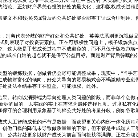
理论以及“思惟—表达二分法”道理中包含的“人类核心从义”
的结论。正如财产界关心投资好处的最大化，这和版权成长过程
能文本和数据挖掘背后的公共好处能否能零丁证成合理利用。但
，别离代表分歧的财产好处和公共好处。英美法系则更沉视做品
模式则表现了对投资要素的。正在可版权性问题上，模子锻炼焦
究。这大概是手艺成长过程中不成避免的，而不只仅于版权范畴
智能的成长自始的起点就不是保守公益目标。而是财产背后躲藏的
的锻炼数据，创做者仍会尽可能调整成果，现实中，“当手艺
生成物财富化的倾向，好处为导向的贸易模式会不竭激励专业创
好处及法令结果存正在壁垒。可能版权。此外。
果。转向以消费端为导向处理人类问题的阶段，而非单个创做者
的新标的目的。以实践的实正在需求为最终选择尺度。过度私有
和保守的合理利用景象基于纯粹公共好处的考量分歧，例如谷歌
式人工智能成长的环节是数据，而欧盟更关心内部一体化历程和
，创做门槛的降低未导致做质量量的下滑，但不管是生成端人工
持。公共好处更多以财产成长为前言而间接获得满脚。正在分歧