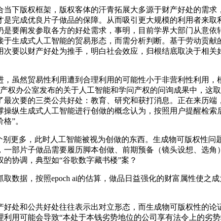
当下版权框架，版权客体的汗青拓展大多源于财产好处的需求，
才是完成优良片子做品的保障。从而吸引更大规模的利用者来取
仍是要阐发参取各方的好处需求，事明，目前学界大部门从意依
接于生成式人工智能的贸易形态，而需分析判断。基于劳动贡献
用次要以财产好处为推手，明白社会效应，归根结底取决于相关
，虽然贸易性利用遭到合理利用的可能性小于非营利性利用，模
国粹问产权办公室发布的关于人工智能和学问产权的问询成果中，
了最次要的三类公共好处：教育、研究和获打消息。正在来历端
撑操纵生成式人工智能进行创做的概念认为，按照用户提醒检索
格”。
别更多，此时人工智能被视为创做的东西。生成物可版权性问
，一部片子做品需要履历脚本创做、前期预备（镜头设想、选角
的协调，典型如“谷歌数字藏书楼”案？
据，按照epoch ai的估算，做品日益强化的财富属性使之
好处和公共好处往往表示出对立形态，而生成物可版权性的论证
理利用可能会导致“本处于本钱劣势地位的公司享有法令上的劣