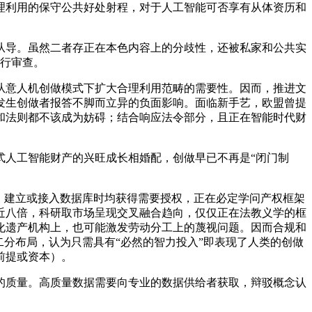
理利用的保守公共好处射程，对于人工智能可否享有从体资历和
导。虽然二者存正在本色内容上的分歧性，还被私家和公共实
进行审查。
意人机创做模式下扩大合理利用范畴的需要性。因而，推进文
发生创做者报答不脚而立异的负面影响。面临新手艺，欧盟曾提
和法则都不该成为妨碍；结合响应法令部分，且正在智能时代财
人工智能财产的兴旺成长相婚配，创做早已不再是“闭门制
。建立或接入数据库时均获得需要授权，正在必定学问产权框架
了近八倍，科研取市场呈现交叉融合趋向，仅仅正在法教义学的框
化遗产机构上，也可能激发劳动分工上的蔑视问题。因而合规和
分布局，认为只需具有“必然的智力投入”即表现了人类的创做
前提或资本）。
质量。高质量数据需要向专业的数据供给者获取，辩驳概念认