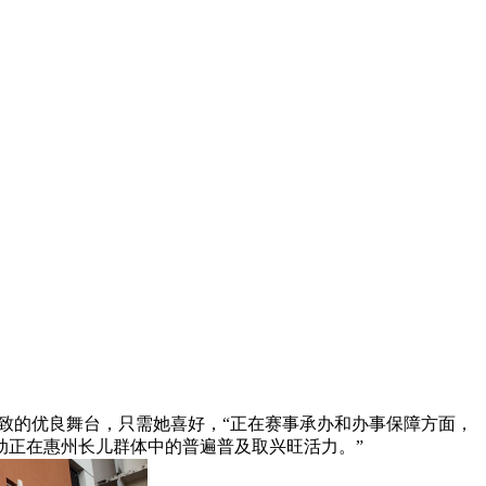
致的优良舞台，只需她喜好，“正在赛事承办和办事保障方面，
动正在惠州长儿群体中的普遍普及取兴旺活力。”