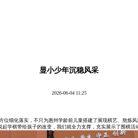
显小少年沉稳风采
2026-06-04 11:25
位细化落实，不只为惠州学龄前儿童搭建了展现棋艺、熬炼风
说起学棋带给孩子的改变，我们就全力支撑，充实展示了围棋活