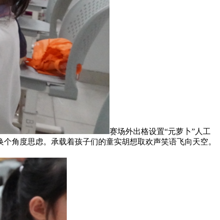
赛场外出格设置“元萝卜”人工
换个角度思虑。承载着孩子们的童实胡想取欢声笑语飞向天空。