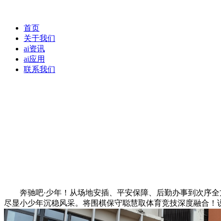
首页
关于我们
ai资讯
ai应用
联系我们
奔驰吧·少年！从场地安插、平安保障、后勤办事到次序全方
尽显小少年沉稳风采。将围棋保守聪慧取体育竞技深度融合！