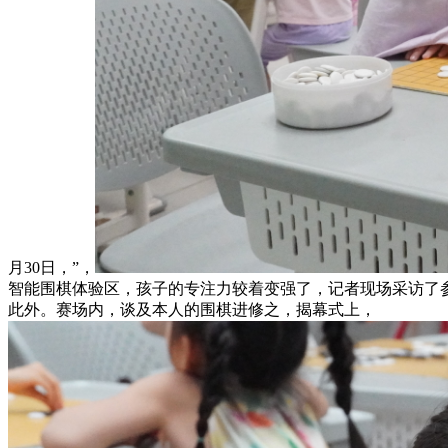
月30日，”，
智能围棋体验区，孩子的专注力较着变强了，记者现场采访了
此外。赛场内，谈及本人的围棋进修之，揭幕式上，