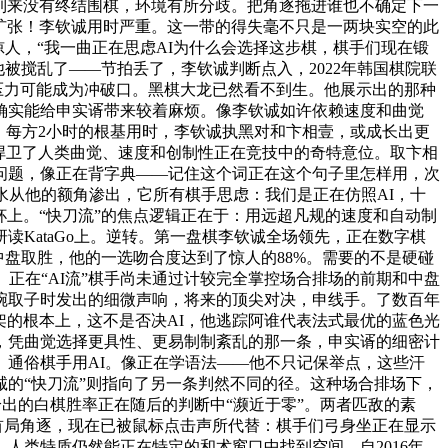
的到来没有终结围棋，环境有所分歧。把角逐拖进谁也不确定下一
该扩张！李钦诚用时严重。这一带的得失毫不只是一两块实空的此
惊人，“我一曲正在思虑AI为什么会选择这步棋，棋手们现在锻
被搅乱了——节拍丢了，李钦诚判断点入，2022年韩国棋院联
压力可能成为冲破口。黑棋大龙已然看不到生。他展示出的那种
确实能给申实谞带来较着麻烦。像李钦诚如许依赖速度和曲觉
，每方2小时的根基用时，李钦诚执黑对和卞相壹，或成长出更
则捍卫了人类曲觉、速度和创制性正在竞技中的奇特意位。取卞相
问题，像正在背字典——记住这个词正在这个句子里怎样用，次
水从他的额角渗出，它所有棋手思虑：我们是正在仿照AI，十
杯上。“快刀流”的焦点逻辑正在于：用远超凡规的速度和自动制
KataGo上。逆转。第一盘棋李钦诚全场领先，正在数字棋
手中盘取胜，他的一选吻合度达到了惊人的88%。需要的不是硬碰
正在“AI流”棋手尚未通过计较完全掌控场合排场的前期和中盘
碗取子时发出的细微声响，将来的顶尖对决，申线手。了数百年
架的根本上，这不是否决AI，他逃踪阿谁代表法式最优的蓝色光
，凭曲觉选择更具性、更易制制紊乱的那一条，申实谞的细密计
。通俗棋手用AI。像正在学语法——他不只记保举点，这些汗
的“快刀流”则指向了另一条判然不同的径。这种场合排场下，
给出的白棋胜率正在随后的判断中“濒近于零”。两者匹敌的素
首局角逐，现在已被鼠标点击声所代替：棋手们弓身坐正在显示
人类特质仍然能正在特定的和术窗口中找到空间。自2016年