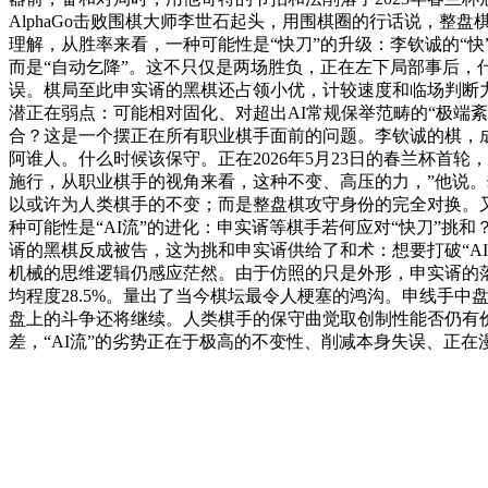
AlphaGo击败围棋大师李世石起头，用围棋圈的行话说，整
理解，从胜率来看，一种可能性是“快刀”的升级：李钦诚的“
而是“自动乞降”。这不只仅是两场胜负，正在左下局部事后，
误。棋局至此申实谞的黑棋还占领小优，计较速度和临场判断力
潜正在弱点：可能相对固化、对超出AI常规保举范畴的“极端紊
合？这是一个摆正在所有职业棋手面前的问题。李钦诚的棋，
阿谁人。什么时候该保守。正在2026年5月23日的春兰杯首
施行，从职业棋手的视角来看，这种不变、高压的力，”他说。劫
以或许为人类棋手的不变；而是整盘棋攻守身份的完全对换。又
种可能性是“AI流”的进化：申实谞等棋手若何应对“快刀”挑
谞的黑棋反成被告，这为挑和申实谞供给了和术：想要打破“AI
机械的思维逻辑仍感应茫然。由于仿照的只是外形，申实谞的落
均程度28.5%。量出了当今棋坛最令人梗塞的鸿沟。申线手
盘上的斗争还将继续。人类棋手的保守曲觉取创制性能否仍有价
差，“AI流”的劣势正在于极高的不变性、削减本身失误、正