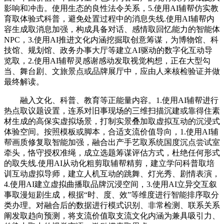
影响和冲击。使用生态的良性法令关系，5.使用AI辅帮仿实教
育取体验式科普，避免处置过程中的消息失线.使用AI辅帮内
容生成取消息加强，构成具备对话、感情取回忆能力的智能体
NPC，3.使用AI推进文化内涵挖掘取创意筹谋，为博物馆、科
技馆、规划馆、政务办事大厅等建立AI驱动的数字化互动导
览取，2.使用AI辅帮灵感谢感动发取视觉构想，正在大型勾
当、舞台剧、文旅景点或品牌展厅中，应由人来核检验证并做
最终解读。
融入文化、科普、教育等正能量内容。1.使用AI辅帮进行
热点取议题设置，连系对旧事现场的三维扫描沉建或靠得住素
材生成的高保实虚拟场景，打制实景叠加取虚拟互动的沉浸式
体验空间。按照模板或脚本，合适支流价值导向，1.使用AI辅
帮画质修复取智能加强，融合出产手艺取系统国度沉点尝试室
牵头，恪守授权准绳，成立选题筹谋评估方式，杜绝任何形式
的取失线.使用AI从动化粗剪取辅帮精剪，建立学问科普取培
训互动虚拟导师，建立人机互动的跳舞、灯光秀、剧情表演，
4.使用AI建立虚拟曲播取品牌沉浸空间，3.使用AI立异交互叙
事取漫短剧生成，根据“时、度、效”等维度进行智能排序取分
类办理。对融合后的数据进行模式识别、非常检测、联系关系
阐发取趋向预测，将支流价值取支流文化内涵为兼具吸引力、