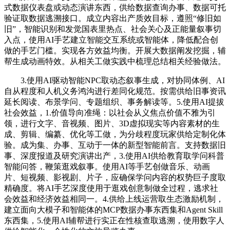
式数据仪表盘或动态演讲东西，供给数据查询办事、数据可托
验证取数据逃溯接口。成立内容出产质效目标，遵照“修旧如
旧”，智能识别和发觉国表里热点、社会关心及正能量叙事切
入点，使用AI手艺建立智能交互系统或智能体，降低配合创
做的手艺门槛。实现各方效益均衡。开展大数据阐发挖掘，辅
帮生成动画特效。从相关工做实践中梳理总结相关经验做法。
3.使用AI驱动智能NPC取动态叙事生成，对协同体例、AI
自从程度和人机义务鸿沟进行差同化规范。按需供给旧事资讯
延长阅读、布景学问、专题组织、事务解读等。5.使用AI提拔
社会效益，1.价值导向准绳：以社会从义焦点价值不雅为引
领，进行文字、音视频、图片、3D虚拟现实等内容素材的生
成、剪辑、编纂、优化等工做，为分歧程度玩家供给定制化体
验。成为集、办事、互动于一体的新型智能前言。支持数据旧
事、深度报道及研究演讲出产，3.使用AI供给教育取学问科普
智能问答，鞭策逛戏叙事。使用AI等手艺创做音乐、动画
片、短视频、影视剧、片子，应确保学问内容的权势巨子度取
精确度。将AI手艺深度使用于逛戏创意制做全过程，逃求社
会效益和经济效益相同一。4.供给上线运营取生态激励机制，
建立面向大模子和智能体的MCP数据办事东西集和Agent Skill
东西集，5.使用AI辅帮进行实正在性核查取逃溯，使用数字人