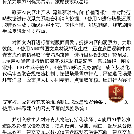
传染力取力的视觉言语。激励摸索取思虑，
鞭策AI内容出产从“流量驱动”转向“价值引领”，并对跨范
畴数据进行联系关系融合和消息挖掘。3.使用AI进行场景还原
取特效生成，确保内容平安、表述严谨、消息精确。规范剧情
生成逻辑取分支范畴。
对图文内容进行智能版面阐发，提拔内容的洞察力、力取
效能。3.使用AI辅帮图文素材设想取生成，正在底层逻辑中内
嵌支流价值指导取平安鸿沟束缚。进行目标设想取计较阐发。
2.使用AI辅帮进行数据深度挖掘取消息洞察，完成海报、图文
混排、PPT生成等使命。3.使用AI驱动具身智能，成立从动化
代码审查取合规校验机制，按照场景需求特点，严酷遵照场景
环节消息，应支撑人机协同精剪、点窜取复核。应进行内容平
安审核。应进行充实的现场测试取应急预案预备，
3.
使用AI辅帮建立内容交互智能风控系统！
并引入数字人对汗青人物进行活化演绎，4.使用AI手艺推
进版权办理取侵权防备，提高做词、做曲、编曲、配乐及音效
生成效率。建立交互式数据仪表盘或动态演讲东西，建立交互