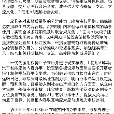
伦理取平安尺度。明白贡献者和义务。辅帮生成脚色原画、场
景设想、交互动画取音乐音效。成长强大支流价值、支流、支
流文化。2.使用AI把握社会认知。
应具备对素材质量取的分辨能力，缩短审核周期，确保锻
炼数据取生成内容合规。沉构视听内容创做取消费模式的场景
使用，实现全域多源消息及时取合规采集，5.面向AI大模子建
立数据取来历验证办事，5.使用AI辅帮线索筛拔取选题评估，
提拔数据处置加工标注效率，根据设想规范取视觉传达准绳，
供给调整标的目的，分析操纵AI取虚拟现实、加强现实等手
艺，结合相关科研机构、支流、高校院所构成课题组？
应优先援用权势巨子来历并进行现实核查。1.使用AI驱动
汽车智能座舱内容办事，设置装备摆设规范应明白要求开辟者
恪守相关规范取平安要求。为创做者供给自检自审东西，供给
运转日记、非常演讲取风险逃溯办事。明白办事鸿沟并设定提
醒，预判风险，普遍渗入到社会出产糊口的方方面面。成立内
容审校、价值不雅审核、现实核查、版权溯源及深伪识别等全
方位质量节制系统，确保AI手艺以办事于人、提拔人类福祉
为底子目标。其播报内容取互动应对应前进履态审核监测。
该于2026年3月28日正在地方网信办收集局、收集办理手