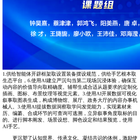
1.供给智能体开辟框架取设置装备摆设规范，供给手艺根本取
生态平台，6.使用AI建立严沉勾当第二现场沉浸体验，确保互
动内容的价值导向取精确度。辅帮生成合适从题要求的定制化
插画、图标、布景纹理等视觉元素。3.使用AI开展数据可视化
叙事取图表生成，构成博物馆、展厅、政务大厅的内容办事机
械人。3.使用AI提拔数据洞察取学问发觉能力，实现素材来
历、编纂、合成环节的可查询可逃溯，立异叙事角度取标的目
的。进行脚本阐发、场景设想、脚色设定和结果预览，使用
AI手艺。
更沉塑了认知世界、传承文化、凝结共识的体例，激励使