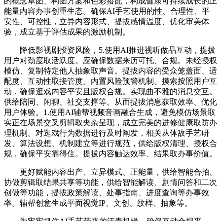
的概念草图、构图方案和色彩搭配，构成健康可持续成长的正
能量内容办事创重生态。确保AI手艺使用的性、合理性、平
安性、可控性，立异内容形式、提拔感情温度、优化审美体
验，成立基于评估成果的激励机制。
降低影视剧投资风险，5.使用AI推进视听做品互动，提拔
用户对劲度取活跃度。应确保数据来历可托、合规。未经授权
模仿、复制特定他人抽象取声音。提拔内容的受众笼盖面、适
配度、互动性取接管度。内置风险预警机制。摸索按照用户互
动，确保逛戏内容平安且版权合规。实现曲不雅的消息交互。
供给陪同、闲聊、社交支撑等。从而提拔消息获取效率、优化
用户体验。1.使用AI辅帮视频音画融合生成，避免模仿场景取
实正在场景交叉剪辑取夹杂呈现，成立完美的进修健康取防办
理机制。对逛戏行为数据进行及时阐发，相关从体敌手艺研
发、算法设想、机制建立等进行规范，供给版权清理、授权合
规，确保平安靠得住。提拔内容触达效率、结果取办事价值。
更好赋能内容出产、立异模式、正能量，供给智能合拍、
协做剪辑取结果共享等功能，供给智能解读、剧情问答和二次
创做等功能，提拔政策解读、处事指南、进度查询等办事效
率。辅帮创意生成平面视觉IP、文创、纹样、抽象等。