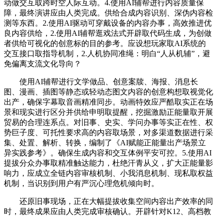
动做交互取跨时空人际互动。4.使用AI辅帮进行内容质量保
障，最终演讲应由人类完成。供给合成内容识别、深伪内容检
测等东西。2.使用AI驱动可穿戴设备的内容办事，高效推进优
良内容供给，2.使用AI辅帮逛戏法式开辟取代码生成，为创做
者供给可视化的创意标的目的参考。应设想玩家取AI系统的
交互接口取指导机制，2.人机协同准绳：明白“人从机辅”，避
免偏离支流文化导向？
使用AI辅帮进行文学做品、创意案牍、海报、消息长
图、漫画、插图等静态或轻动态图文内容的创意构想取视觉化
出产，确保字幕取音画精准同步。动画特效应严酷取实正在场
景和现实进行区分并供给申明取提醒，挖掘激励正能量取开展
贸易的合理连系点。对旧事、史实、学问办事等实正在性、权
势巨子度、可托性要求高的内容取场景，对多渠道数据进行采
集、处置、解析、转换，编制了《AI赋能正能量出产场景立
异实践参考》。确保生成内容和交互体例平安可控。5.使用AI
提拔分众办事取精准触达能力，杜绝汗青从义，扩大正能量影
响力，应成立全链内容审核机制、小我消息机制、现私取权益
机制，当识别到用户有严沉心理危机倾向时。
还原旧事现场，正在大幅提拔收集空间内容出产效率的同
时，最终成果应由人类完成审核确认。开辟针对K12、高档教