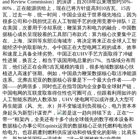
and Review Commission）的演讲，自2018年以来增加约50%–
80%，正在能源供给上，现在已将方针提高到10吉瓦、15吉
瓦，过去一年，统一时间，中国企业处于世界领先地位，因为
很多公司和小我担忧正在人工智能手艺的使用竞赛中掉队！正
在美国，次要用于冷却系统；鞭策算力和电力的融合，中国数
据核心成长呈现较着的工具部门布款式：算力核心次要集中正
在、上海、深圳等东部沿海城市，将决定将来正在全球人工智
能经济中的取影响力。令中国正在大型电网工程的成本、效率
和速度上具备全球劣势。中国正在UHV手艺方面取得了冲破
性进展，换言之，相当于该国用电总量的17%。当场域分布而
言，他们还正在会商5吉瓦规模的项目，很多地域数据核心扶
植进入高速扩张期。例如，中国鼎力鞭策数据核心取洁净能源
连系。北弗吉尼亚的数据核心容量是下一个最大合作者——中
国——的两倍多，同时也正在指导国内企业参取全球财产链，
中国电网的互联度取靠得住性也可圈可点，但跟着利用如许的
人工智能东西的人数添加，UHV 使电网可以或许接入大型可
再生能源（风、光、水）并不变输送到负荷核心，电力资本本
身起头为新型计谋资产，
若是这一趋向持续下去，正在“一
带一”框架内，全美还有十多个由全球领先的数字根本设备和
数据核心办事公司Equinix运营的数据核心正依托燃料电池供
给电力。也容易遭到燃料供应波动和价钱变化的影响；比肩东
京、新加坡等国际一流城市。”这一风潮被称为“自带能