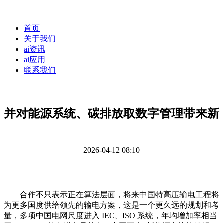
首页
关于我们
ai资讯
ai应用
联系我们
并对能源系统、碳排放取数字管理带来新
2026-04-12 08:10
合作不只表示正在算法层面，将来中国特高压输电工程将
为更多国度供给领先的输电方案，这是一个更久远的规划和考
量，多项中国电网尺度进入 IEC、ISO 系统，年均增加率相当