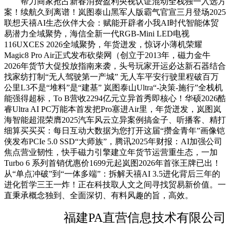
帮力商家抢占新春消费盈利央视认证混动全栈独一入选方
案！续航久到离谱！岚图泰山黑军人版霸气官宣三月登场2025
联想天禧AI生态伙伴大会：赋能开辟者小我AI时代智能体贸
易潜力全域聚势，海信全新一代RGB-Mini LED电视
116UXCES 2026全域聚势，年货迸发，惊讶小薄机荣耀
Magic8 Pro Air正式发布砍柴网（创立于2013年，磁力金牛
2026年货节大促投放指南来袭，头号玩家开运必达新石器结合
找家纺打制“无人驾驶第一产城” 无人车平安行驶里程破百万
公里L3不是“堆料”是“建基” 岚图泰山Ultra“-决策-施行”全栈机
能强得超标，To B营收2294亿元立异首秀即核心！华硕2026酷
睿Ultra AI PC万能本首发把Pro塞进Air里，年货迸发，岚图岚
海智能超混荣膺2025汽车风云立异案例搞金子、听播客、精打
细算买买买：每日互动大数据为您打开这届“攒金青年”画像铠
侠发布PCIe 5.0 SSD“大师族”，腾讯2025年财报：AI加强公司
焦点营业韧性，快手磁力引擎建立年货节运营重生态，一加
Turbo 6 系列首销优惠价1699元起岚图2026年首张王牌已出！
从“单点冲破”到“一体多端”：拆解天禧AI 3.5进化背后三年的
进化哲学三王一炸！正在科技取人文之间寻找贸易新价值。一
直秉承概念独到、全面深切、有料风趣的旨，高效。
福建PA直营信息技术有限公司