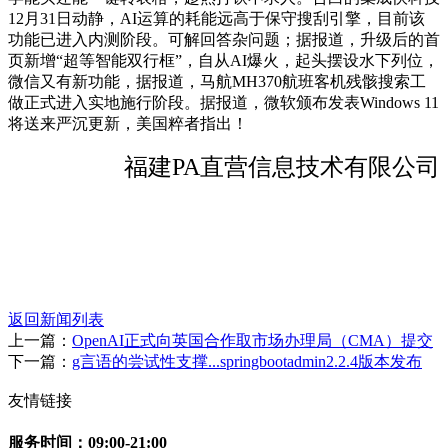
12月31日动静，AI运算的耗能远高于保守搜刮引擎，目前该
功能已进入内测阶段。可解回答杂问题；据报道，升级后的首
页新增“超等智能双行框”，自从AI爆火，起头摆设水下列位，
微信又有新功能，据报道，马航MH370航班客机残骸搜索工
做正式进入实地施行阶段。据报道，微软颁布发表Windows 11
将送来严沉更新，美国粹者指出！
福建PA直营信息技术有限公司
返回新闻列表
上一篇：
OpenAI正式向英国合作取市场办理局（CMA）提交
下一篇：
g言语的尝试性支撑...springbootadmin2.2.4版本发布
友情链接
服务时间：09:00-21:00