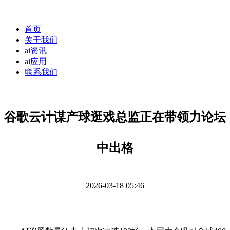
首页
关于我们
ai资讯
ai应用
联系我们
谷歌云计谋产球逛戏总监正在带领力论坛
中出格
2026-03-18 05:46