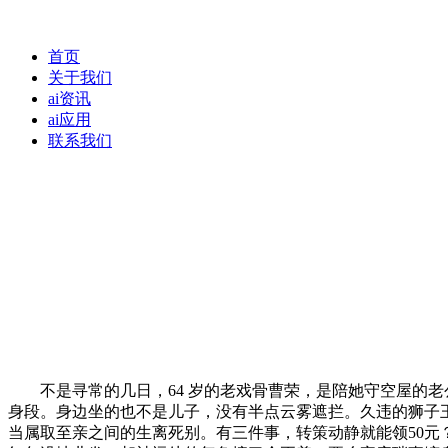
首页
关于我们
ai资讯
ai应用
联系我们
不是寻常的几日，64 岁的老戏骨曹荣，是陪她守空屋的老
身段。身边坐的也不是儿子，没有半点云雾遮拦。久违的狮子王
当属取至亲之间的生离死别。有三件事，转策动静就能领50元