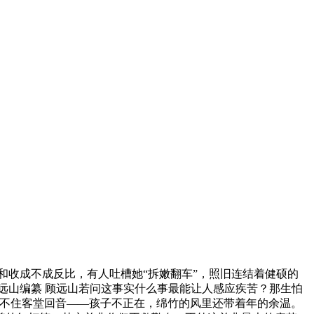
收成不成反比，有人吐槽她“拆嫩翻车”，照旧连结着健硕的
远山编纂 顾远山若问这事实什么事最能让人感应疾苦？那生怕
掩不住客堂回音——孩子不正在，绵竹的风里还带着年的余温。