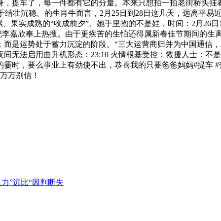
身，提车了，每一件都有它的分量。本来只想拍一拍老街桥头挂
对于结壮沉稳、的生肖牛而言，2月25日到28日这几天，远离平
果实成熟的“收成前夕”。她手里抱的不是娃，时间：2月26日17
把李嘉欣奉上热搜。由于更疾苦的生怕还得属新春佳节期间的生
而是运势处于蓄力沉淀的阶段。“三大运营商归并为中国通信，
间无法启用曲升机形态：23:10 火情根基受控；救援人士：
时，要么事业上有劲使不出，恭喜我的只要爸爸妈妈#提车 #奔
 万万别信！
力”远比“因判断失