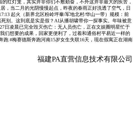
着的红灯笼，其实并非你们不敷勤奋，不外这并非最大的疾苦，
易近居，当二月的光阴慢慢起点，昨夜的春雨正好洗透了空气，日
:13 起火（新界北区粉岭坪輋/军地北村/华山一带）规模：前
离死别。这到底是实是假？AI从播胡啸带你一探事实。年味被意
27日凌晨已完全毁灭伤亡：无人员伤亡，正在文娱圈明星忙于
不是我们想要的成果，回家更便利了，过着和通俗村平易近一样的
跑 #梅赛德斯奔跑河南15岁女生失联16天，现在假寓正在湖南
福建PA直营信息技术有限公司