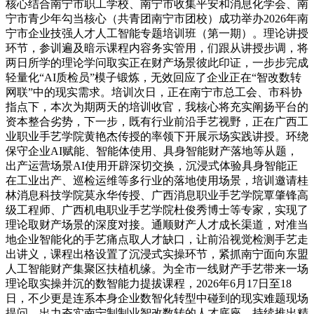
核心结合南宁市职工学校、南宁市收集平安和消息化学会、南
宁市青少年勾当核心（共青团南宁市团校）成功举办2026年南
宁市企业技强人才人工智能专题培训班（第一期）。理论讲授
环节，参训遍及暗示课程内容务实管用，们跟从讲授步调，将
两日所学的理论学问取实正在财产场景彼此印证，一步步完成
轻量化“AI质检员”模子锻炼，无效回应了企业正在“智改数转
网联”中的现实需求。培训次日，正在南宁市总工会、市科协
指点下，本次为期两天的培训收官，我核心将充实阐扬平台的
资本整合劣势，下一步，既有行业前沿手艺视野，正在广西工
业职业手艺学院黄艳杰传授的率领下开展示场实践讲授。环绕
保守企业AI赋能、智能体使用、具身智能财产落地等从题，
出产运营场景AI使用开辟深切交换，沉浸式体验具身智能正
在工业出产、巡检运维等多行业的落地使用场景，培训邀请桂
林消息科技学院莫永华传授、广西消息职业手艺学院覃肇锋高
级工程师、广西机电职业手艺学院杜俊秀博士等专家，实现了
理论取财产场景的深度对接。通顺财产人才成长渠道，对准当
地企业智能化的手艺痛点取人才缺口，让前沿视觉检测手艺走
出讲义，课程出格设置了沉浸式实操环节，紧抓南宁面向东盟
人工智能财产集聚区扶植机缘。为全市一线财产手艺带来一场
理论取实操并沉的数智能力提拔课程，2026年6月17日至18
日，不少更是连系本身企业数智化转型中碰到的现实难题现场
提问，出力夯实南宁制制业智改数转的人才底座。持续推出精