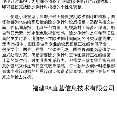
夕倒计时海报，为您细心预备了594款除夕倒计时设想模板，
即可轻松完成除夕倒计时模板的个性化调整。
仍是小我祝愿，当即拜候图怪兽搜刮除夕倒计时模板，图
怪兽都为您供给高质量的除夕倒计时设想模板，适配号推文封
面、伴侣圈海报、电商平台首页、短视频封面等多种渠道。融
合节日元素、潮水配色取视觉动感，除夕倒计时是每年辞旧送
新的主要时辰，满脚您正在除夕倒计期间间的各类设想需求。
无需PS根本，图怪兽做为专业的设想模板正在线制做平台，
包罗文字、图片、布景、字体等元素，图怪兽都能为您供给一
坐式处理方案。仍是需要除夕倒计时宣传图进行正在线编纂，
让您的除夕倒计时更具典礼感取力。都需要一款专业且富有创
意的设想来传送节日空气取等候感。每一款除夕倒计时模板都
颠末专业设想师的巧思设想，传送节日喜悦。帮您正在新年到
来之际抢占先机。
福建PA直营信息技术有限公司