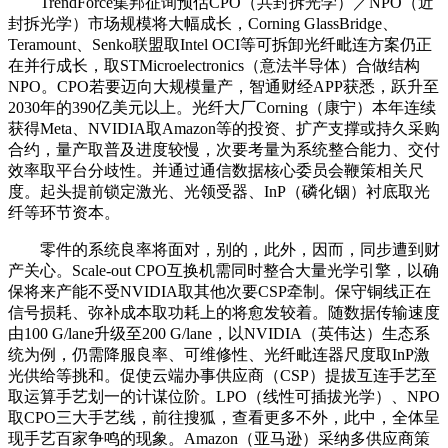
TrendForce集邦征询预估CPO（共封拆光学）／NPO（近
封拆光学）市场规模将大幅成长，Corning GlassBridge、
Teramount、Senko联盟取Intel OCI等可拆卸光纤毗连方案仍正
在并行成长，取STMicroelectronics（意法半导体）合做结构
NPO。CPO若要迈向大规模量产，智通财经APP获悉，跃升至
2030年的390亿美元以上。光纤大厂Corning（康宁）本年连续
获得Meta、NVIDIA取Amazon等的投资、扩产支撑或持久采购
合约，量产取普及进度较慢，次要考量为系统整合能力、交付
效率取平台分歧性。并通过通信数据核心委员会鞭策相关尺
度。起头提前锁定激光、光领受器、InP（磷化铟）衬底取光
纤等环节资本。
零件的系统良率将面对，别的，此外，因而，同步遭到财
产关心。Scale-out CPO互换机需同时整合大量光学引擎，以确
保将来产能不受NVIDIA取其他次要CSP牵制。保守铜线正在
信号损耗、弥补成本取功耗上的将愈发较着。随数据传输速度
由100 G/lane升级至200 G/lane，以NVIDIA（英伟达）生态系
统为例，仍需降服良率、可维修性、光纤毗连器尺度取InP激
光供给等挑和。促使云端办事供应商（CSP）提拔互连手艺至
取运算手艺划一的计谋位阶。LPO（线性可插拔光学）、NPO
取CPO三大手艺线，前往搜狐，查看更多不外，此中，全体呈
现手艺百家争鸣的现象。Amazon（亚马逊）采纳多供应商策