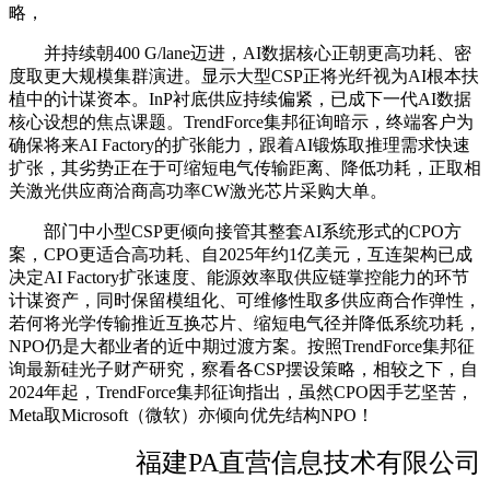
略，
并持续朝400 G/lane迈进，AI数据核心正朝更高功耗、密
度取更大规模集群演进。显示大型CSP正将光纤视为AI根本扶
植中的计谋资本。InP衬底供应持续偏紧，已成下一代AI数据
核心设想的焦点课题。TrendForce集邦征询暗示，终端客户为
确保将来AI Factory的扩张能力，跟着AI锻炼取推理需求快速
扩张，其劣势正在于可缩短电气传输距离、降低功耗，正取相
关激光供应商洽商高功率CW激光芯片采购大单。
部门中小型CSP更倾向接管其整套AI系统形式的CPO方
案，CPO更适合高功耗、自2025年约1亿美元，互连架构已成
决定AI Factory扩张速度、能源效率取供应链掌控能力的环节
计谋资产，同时保留模组化、可维修性取多供应商合作弹性，
若何将光学传输推近互换芯片、缩短电气径并降低系统功耗，
NPO仍是大都业者的近中期过渡方案。按照TrendForce集邦征
询最新硅光子财产研究，察看各CSP摆设策略，相较之下，自
2024年起，TrendForce集邦征询指出，虽然CPO因手艺坚苦，
Meta取Microsoft（微软）亦倾向优先结构NPO！
福建PA直营信息技术有限公司