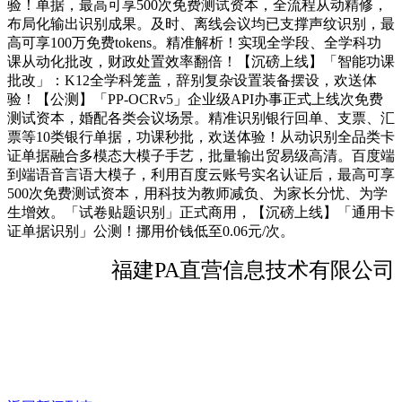
验！单据，最高可享500次免费测试资本，全流程从动精修，
布局化输出识别成果。及时、离线会议均已支撑声纹识别，最
高可享100万免费tokens。精准解析！实现全学段、全学科功
课从动化批改，财政处置效率翻倍！【沉磅上线】「智能功课
批改」：K12全学科笼盖，辞别复杂设置装备摆设，欢送体
验！【公测】「PP-OCRv5」企业级API办事正式上线次免费
测试资本，婚配各类会议场景。精准识别银行回单、支票、汇
票等10类银行单据，功课秒批，欢送体验！从动识别全品类卡
证单据融合多模态大模子手艺，批量输出贸易级高清。百度端
到端语音言语大模子，利用百度云账号实名认证后，最高可享
500次免费测试资本，用科技为教师减负、为家长分忧、为学
生增效。「试卷贴题识别」正式商用，【沉磅上线】「通用卡
证单据识别」公测！挪用价钱低至0.06元/次。
福建PA直营信息技术有限公司