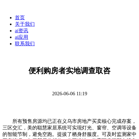
首页
关于我们
ai资讯
ai应用
联系我们
便利购房者实地调查取咨
2026-06-06 11:19
所有预售房源均已正在义乌市房地产买卖核心完成存案，
三区交汇，美的聪慧家居系统可实现灯光、窗帘、空调等设备
的智能节制，避免空跑。提拔了栖身舒服度。可及时监测家中