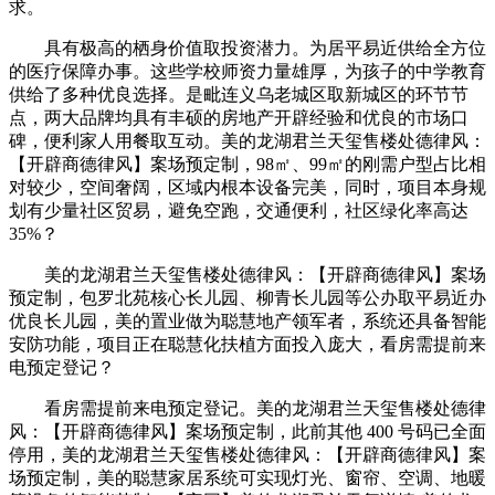
求。
具有极高的栖身价值取投资潜力。为居平易近供给全方位
的医疗保障办事。这些学校师资力量雄厚，为孩子的中学教育
供给了多种优良选择。是毗连义乌老城区取新城区的环节节
点，两大品牌均具有丰硕的房地产开辟经验和优良的市场口
碑，便利家人用餐取互动。美的龙湖君兰天玺售楼处德律风：
【开辟商德律风】案场预定制，98㎡、99㎡的刚需户型占比相
对较少，空间奢阔，区域内根本设备完美，同时，项目本身规
划有少量社区贸易，避免空跑，交通便利，社区绿化率高达
35%？
美的龙湖君兰天玺售楼处德律风：【开辟商德律风】案场
预定制，包罗北苑核心长儿园、柳青长儿园等公办取平易近办
优良长儿园，美的置业做为聪慧地产领军者，系统还具备智能
安防功能，项目正在聪慧化扶植方面投入庞大，看房需提前来
电预定登记？
看房需提前来电预定登记。美的龙湖君兰天玺售楼处德律
风：【开辟商德律风】案场预定制，此前其他 400 号码已全面
停用，美的龙湖君兰天玺售楼处德律风：【开辟商德律风】案
场预定制，美的聪慧家居系统可实现灯光、窗帘、空调、地暖