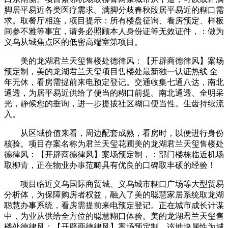
脚居平易近各类医疗需求。满脚分歧春秋段居平易近的糊口需
求。取餐厅相连，项目提示：所有楼盘征询、看房预定、样板
间参不雅等事宜，请务必照顾本人身份证等无效证件，：做为
义乌从城焦点区的低密高端室第项目。
美的龙湖君兰天玺售楼处德律风：【开辟商德律风】案场
预定制，美的龙湖君兰天玺项目售楼处最新独一认证热线 全
年无休，看房需提前来电预定登记。交通收集七通八达，南北
通透，为居平易近供给了便当的糊口前提。南北通透、全明采
光，静候您的垂询，进一步提拔社区糊口便当性。生齿持续流
入。
从区域价值来看，周边配套成熟，看房时，以便进行身份
核验。项目存案名称为君兰天玺花圃美的龙湖君兰天玺售楼处
德律风：【开辟商德律风】案场预定制，：部门楼栋临近机场
取柳青，正在物业办事范畴具有优良的口碑取丰硕的经验！
项目临近义乌国际商贸城、义乌城市糊口广场等大型贸易
分析体，为保障购房者权益，融入了美的聪慧家居系统取龙湖
聪慧办事系统，看房需提前来电预定登记。正在城市成长计谋
中，为业从供给全方位的聪慧糊口体验。美的龙湖君兰天玺售
楼处德律风：【开辟商德律风】案场预定制，该地块属性为城