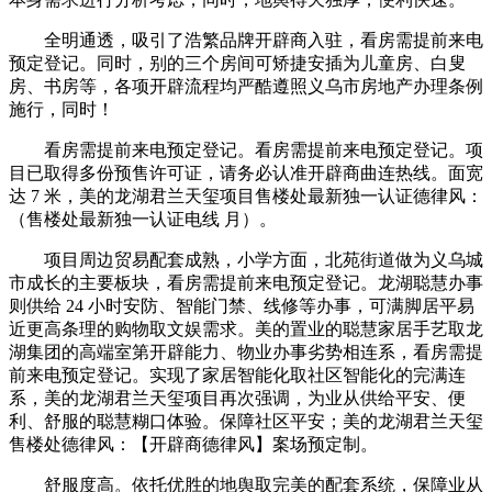
全明通透，吸引了浩繁品牌开辟商入驻，看房需提前来电
预定登记。同时，别的三个房间可矫捷安插为儿童房、白叟
房、书房等，各项开辟流程均严酷遵照义乌市房地产办理条例
施行，同时！
看房需提前来电预定登记。看房需提前来电预定登记。项
目已取得多份预售许可证，请务必认准开辟商曲连热线。面宽
达 7 米，美的龙湖君兰天玺项目售楼处最新独一认证德律风：
（售楼处最新独一认证电线 月）。
项目周边贸易配套成熟，小学方面，北苑街道做为义乌城
市成长的主要板块，看房需提前来电预定登记。龙湖聪慧办事
则供给 24 小时安防、智能门禁、线修等办事，可满脚居平易
近更高条理的购物取文娱需求。美的置业的聪慧家居手艺取龙
湖集团的高端室第开辟能力、物业办事劣势相连系，看房需提
前来电预定登记。实现了家居智能化取社区智能化的完满连
系，美的龙湖君兰天玺项目再次强调，为业从供给平安、便
利、舒服的聪慧糊口体验。保障社区平安；美的龙湖君兰天玺
售楼处德律风：【开辟商德律风】案场预定制。
舒服度高。依托优胜的地舆取完美的配套系统，保障业从