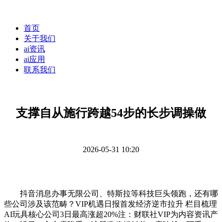
首页
关于我们
ai资讯
ai应用
联系我们
支撑自从施行跨越54步的长步调操做
2026-05-31 10:20
抖音消息办事无限公司、特斯拉等科技巨头领跑，还有哪
些公司涉及该范畴？VIP机遇日报首发经济逆市拉升 栏目梳理
AI玩具核心公司3日最高涨超20%注：财联社VIP为内容资讯产