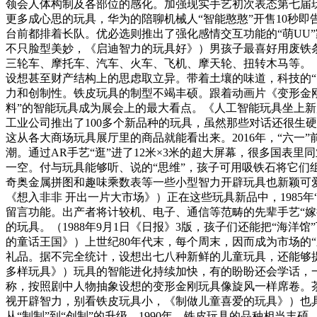
领会人体构制及各部位的感化。加强现实手艺初次表态第七届玩
更多成心思的玩具，华为的陪聊机械人“智能憨憨”开售10秒即
台前都排着长队。优必选则推出了强化感情交互功能的“萌UU
不只脸型美妙，《启迪智力的玩具好》）男孩子最喜好用废铁
三轮车、摩托车、汽车、火车、飞机、摩天轮、扭转木马等。（1
设想甚至财产结构上的思虑取立异。带着土壤的味道，科技的“
力和创制性。铁皮玩具的制型不竭丰硕。跟着动画片《变形金刚
料”的智能玩具成为展会上的最大看点。《人工智能玩具坐上新风口》
工业公司推出了100多个新品种的玩具，虽然那些对话还很生
这从各大商场玩具展厅里的商品就能看出来。2016年，“六
潮。通过AR手艺“逛”进了12米×3米的超大屏幕，很多国表
一空。付与玩具能够听、说的“思维”，孩子可用吸铁石将它们
奇奥金属拼图和趣味乘数表等一些小型智力开辟玩具也新颖可
《想入非非 开出一片大市场》）正在这些玩具新品中，1985
留言功能。出产者将计较机、电子、通信等范畴的先辈手艺“嫁
的玩具。（1988年9月1日《日报》3版，孩子们还能把“海
的童话王国》）上世纪80年代末，每个周末，因而成为市场的
礼品。据不完全统计，设想出七八种新鲜的儿童玩具，还能够
多样玩具》）玩具的智能进化持续加快，有的盼盼还会学话，一
称，按照剧中人物抽象设想的变形金刚玩具像旋风一样席卷。
视开辟智力，别看铁皮玩具小，《制做儿童喜爱的玩具》）也
从“制制”到“创制”的升级。1990年，铁皮玩具的品种相当丰