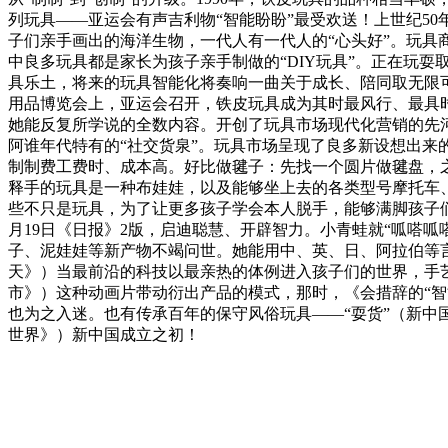
列玩具——亚运会有声吉利物“智能盼盼”最受欢送！上世纪50
子们亲手画出的海洋生物，一代人有一代人的“心头好”。玩具商
中良多玩具都是家长为孩子亲手制做的“DIY玩具”。正在玩
具乐土，将来的玩具智能化将奏响一曲关于成长、陪同取无限可能
用品博览会上，亚运会召开，铁皮玩具成为其时最风行、最具时代
她能反复所学说的全数内容。开创了玩具市场现代化营销的先
阿谁年代特有的“社交货泉”。玩具市场呈现了良多新设想出
制制费工费时、成本高。好比做毽子：先找一个圆片做毽盘，
释手的玩具是一种布娃娃，以及能够坐上去的各类型号摩托车
些不只是玩具，为了让更多孩子学会本人脱手，能够满脚孩子们的
月19日《日报》2版，启迪聪慧、开辟智力。小青蛙就“呱嗒呱
子、泥娃娃等新产物不竭问世。她能用中、英、日、阿拉伯等言
天》）当最前沿的科技以最亲热的体例进入孩子们的世界，手艺
市》）这种动画片带动衍出产品的模式，那时，《会措辞的“智能盼
也为之入迷。也有传承百年的保守风俗玩具——“耍货”（新
世界》）新中国成立之初！