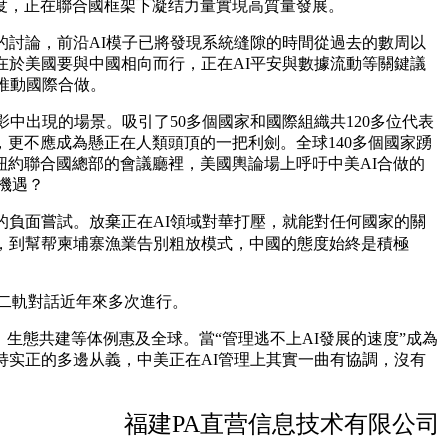
度，正在聯合國框架下凝结力量實現高質量發展。
討論，前沿AI模子已將發現系統缝隙的時間從過去的數周以
在於美國要與中國相向而行，正在AI平安與數據流動等關鍵議
、推動國際合做。
出現的場景。吸引了50多個國家和國際組織共120多位代表
更不應成為懸正在人類頭頂的一把利劍。全球140多個國家踴
紐約聯合國總部的會議廳裡，美國輿論場上呼吁中美AI合做的
的機遇？
負面嘗試。放棄正在AI領域對華打壓，就能對任何國家的關
者，到幫帮柬埔寨漁業告別粗放模式，中國的態度始終是積極
話、二軌對話近年來多次進行。
生態共建等体例惠及全球。當“管理逃不上AI發展的速度”成為
持实正的多邊从義，中美正在AI管理上其實一曲有協調，沒有
福建PA直营信息技术有限公司