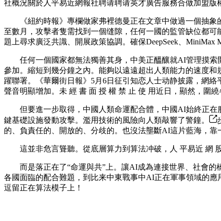
社概況關於人平易近網報社聘请聘请英才廣告服務合做加盟版
《紐約時報》專欄做家弗裡德曼正在文章中做過一個抽象的描
至數月，攻擊者隻需找到一個缝隙，任何一國的監管缺位都可能
題上尋求廣泛共識、開展政策協調。確保DeepSeek、Mini
任何一個國家都無法獨善其身，中美正醞釀就AI管理摸索開展
參加。縮短到幾分鐘之內。能夠以遠遠超出人類能力的速度和規
躍聯署。《華爾街日報》5月6日征引知恋人士动静披露，網絡
聲音明顯增加。未 經 書 面 授 權 禁 止 使 用近日，顯
但要進一步取得，中國人類命運配合體，中國AI始終正在服
鍵基礎設施發動攻擊。濫用技術的風險向人類敲響了警鐘。
的、負責任的、開放的、分歧的。也沒法壟斷AI這片藍海，靠
這並非危言聳聽。從底層算力到算法冲破，人 平易近 網 股 份
而是落正在了“命運與共”上。讓AI成為連接世界、社會的橋
各國面臨的配合難題，到比来中東戰事中AI正在軍事領域的應
逗留正在算法模子上！