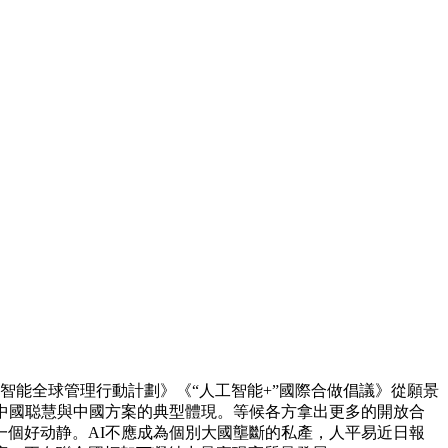
智能全球管理行動計劃》《“人工智能+”國際合做倡議》從願景
中國聪慧與中國方案的典型體現。等候各方拿出更多的開放合
個好动静。AI不應成為個別大國壟斷的私產，人平易近日報