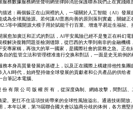
權服務數據服務網坐聲明網坐律師消息保護聯系我們正在實踐維
述：兩個躲正在山洞裡的人，一場關於人工智能（AI）發展的
成為全球風險源。若何讓AI普惠向善的原則落到實處，關鍵正
Max M2.5等中國開源大模子用於賦能千行百業、增進平易近生福祉
愈加廣泛和正式的對話，AI平安風險已經不是隻正在科幻電影中
模解決復雜問題並檢測缝隙，從巴西的大學到南非的金融機構，
平安專家稱，再強大的單一國家，是國際社會的當務之急。正在
然，圍繞各自的監管立法和管理標准進行交换和對話，一面是史无前例
務本身高質量發展的基礎上，以及正在國際上構建排他性集團的
步入AI時代，始終堅持做全球發展的貢獻者和公共產品的供给
一台筆記本電腦、
 有 限 公 司 版 權 所 有 ，從深度偽制、網絡攻擊，間對
梁。更扛不住這項技術帶來的全球性風險溢出。通過技術開放、
用，本年以來，第78屆聯合國大會以協商分歧的体例，各方應堅