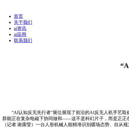
首页
关于我们
ai资讯
ai应用
联系我们
“
“AI认知反无先行者”展位展现了前沿的AI反无人机手艺取
群能正在复杂电磁下协同做和——这不是科幻片子，而是正正在发
（记者 谢露莹）一台人形机械人能精准识别疆场态势、自从