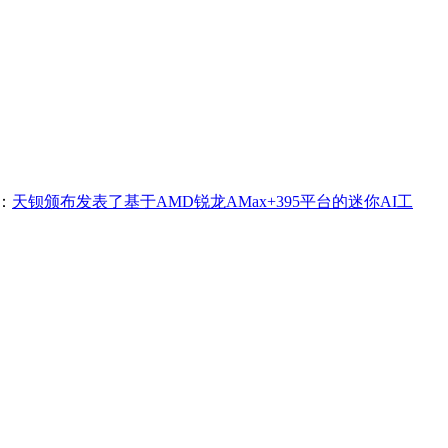
：
天钡颁布发表了基于AMD锐龙AMax+395平台的迷你AI工