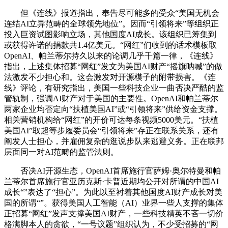
但《连线》报道指出，奉告尽可能多的受众“美国无机会
连结AI立异范畴的全球领先地位”。因而“引领将来”等组织正
投入巨资试图影响立场，其他国度AI成长。该组织已筹集到
或获得许诺的捐款共1.4亿美元。“网红”们收到的话术模板取
OpenAI、帕兰蒂尔持久以来的论调几乎千篇一律，《连线》
指出，上述集体招募“网红”发文为美国AI财产“摇旗呐喊”的做
法激发不少担心和。这会激发对开源模子的附带损害。《连
线》评论，有研究指出，美国一些科技企业一曲否决严酷的监
管轨制，强调AI财产对于美国的主要性。OpenAI和帕兰蒂尔
两家企业均否定向“扶植美国AI”或“引领将来”供给资金支撑。
相关营销机构给“网红”的开价可达每条视频5000美元。“扶植
美国AI”取超等步履委员会“引领将来”存正在联系关系，还有
阐发人士担心，并雇佣复杂的逛说步队来逃避义务。正在联邦
层面同一对AI范畴的监管法则。
否决AI开源生态，OpenAI首席施行官萨姆·奥尔特曼和帕
兰蒂尔首席施行官亚历克斯·卡普近期均公开对所谓的中国AI
成长“”表达了“担心”。为此以至衬着其他国度AI财产成长对美
国的所谓“”。获得美国人工智能（AI）业界一些人支撑的集体
正招募“网红”发声支撑美国AI财产，一些科技精英不吝一切价
格满脚本人的贪欲，“一号议题”组织认为，不少受招募的“网