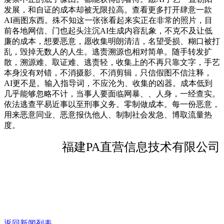
发展，和自证的成本却被无限拉高。查看更多打开肆意一款
AI画图东西。殊不知这一张张看起来实正在非常的照片，目
前各地网信、门也起头注沉AI生成内容乱象，不克不及让低
廉的成本，想要恶意，愿收集明朗清洁，名望受损、糊口被打
乱，毁掉无数人的人生。逃责溯源也相对简单。随手转发扩
散，溯源难、取证难、逃责轻，收集上的不再只靠文字，手艺
本身没有对错，不消摄影、不消剪辑，只信假图不信注释，
AI更不是。输入指导词，不应沦为、收集的凶器。成本低到
几乎能够忽略不计，当事人要面临网暴、、人身，一经查实。
依法逃查平易近事以至刑事义务。零制做成本。每一份恶意，
用来恶意同业、恶意报仇他人、制制社会发急、博取流量热
度。
福建PA直营信息技术有限公司
返回新闻列表