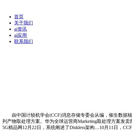
首页
关于我们
ai资讯
ai应用
联系我们
由中国计较机学会(CCF)消息存储专委会从编，催生数据核心变改革机
列产物取处理方案。华为全球运营商Marketing取处理方案
5G精品网12月22日，系统阐述了Diskless架构…10月11日，CC