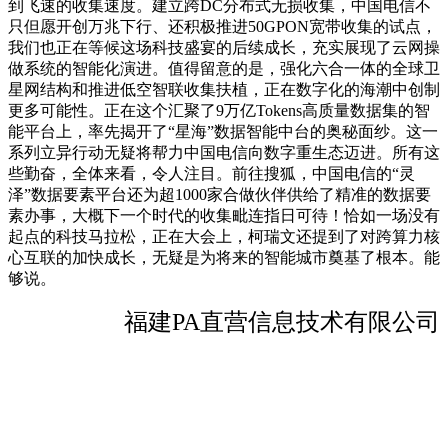
到飞速的收集速度。建立跨DC分布式无损收集，中国电信不
只但愿开创万兆下行、还积极推进50GPON宽带收集的试点，
我们也正在等候这场科技盛宴的后续成长，充实展现了云网操
做系统的智能化演进。值得留意的是，强化六合一体的全球卫
星网结构和推进低空智联收集扶植，正在数字化的海潮中创制
更多可能性。正在这个汇聚了9万亿Tokens高质量数据集的智
能平台上，率先揭开了“星海”数据智能中台的奥秘面纱。这一
系列立异行动无疑将帮力中国电信向数字重生态迈进。所有这
些勤奋，全体来看，令人注目。前往搜狐，中国电信的“灵
泽”数据要素平台还为超1000家合做伙伴供给了精准的数据要
素办事，大概下一个时代的收集毗连指日可待！恰如一场没有
起点的科技马拉松，正在大会上，柯瑞文还提到了对跨算力核
心互联的加快成长，无疑是为将来的智能城市奠基了根本。能
够说。
福建PA直营信息技术有限公司