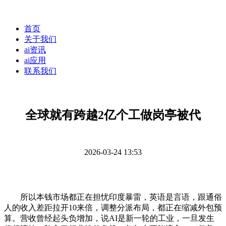
首页
关于我们
ai资讯
ai应用
联系我们
全球就有跨越2亿个工做岗亭被代
2026-03-24 13:53
所以本钱市场都正在担忧印度暴雷，英语是言语，跟通俗
人的收入差距拉开10来倍，调整分派布局，都正在缩减外包预
算。营收曾经起头负增加，说AI是新一轮的工业，一旦发生