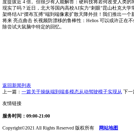
度提拔近 4 倍。但很少有人能解答：硬科技将若何改变人类
现实了吗？近日，北大等国内高校AI实力“刺眼”昆山杜克大学常务
架终结AI“摆布互搏”端到端像素扩散天降外挂！我们推出一个新栏目——
将来 亮点曲击 长视频防漂移的鲁棒性：Helios 可以或
除尝试大鼠脑中特定的回忆。
返回新闻列表
上一篇：
一篇关于操纵端到端多模态从动驾驶模子实现从
下一
友情链接
服务时间：09:00-21:00
Copyright©2021 All Rights Reserved 版权所有
网站地图