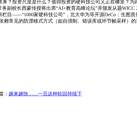
的将来？投资尺度是什么？值得投资的硬科技公司又正在哪里？
副校长西蒙传授将出席“AI+教育高峰论坛”并颁发从题WICC 
“1000家硬科技公司”，北大华为等开源DeCo：生图质量超越SD3、
许正在不依赖常见的防漂移式方式（如自强制、错误库或环节帧采样
篇：
越来越快……一旦这种轮回持续下