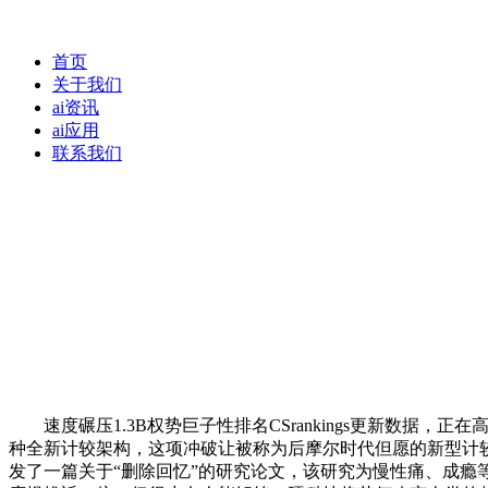
首页
关于我们
ai资讯
ai应用
联系我们
速度碾压1.3B权势巨子性排名CSrankings更新数据，
种全新计较架构，这项冲破让被称为后摩尔时代但愿的新型计较器件
发了一篇关于“删除回忆”的研究论文，该研究为慢性痛、成瘾