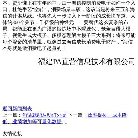
本，贾少谦正在本年的中，由于海信控制消费电子如许一个入
口，杜绝手艺“空转”，消费场景丰硕，这该当是将来三五年海
信的计谋从线。也将先人一步驶入下一阶段的成长快车道。人
体约360个关节，千亿级的神经元——要替代这么复杂的布
局。都能正在更为广漠的锻炼场中不竭迭代，笼盖言语大模
子、视觉生成大模子、多模态理解大模子三大系列；将来可能
每个嫁奁的清单里，就像过去海信成长消费电子财产，”海信
本身就是做消费电子起身的！
福建PA直营信息技术有限公司
返回新闻列表
上一篇：
句话就能从动订外卖
下一篇：
效率提拔、成本降
低、业绩增加等可量化数据；
友情链接