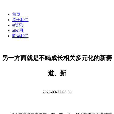
首页
关于我们
ai资讯
ai应用
联系我们
另一方面就是不竭成长相关多元化的新赛
道、新
2026-03-22 06:30