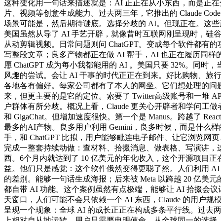
这种变化用一句话来描述就是：AI 正正在从小东西，而是正在分歧
片、视频等创意生成能力。过去两三年，它推出的 Claude Cod
场景可能是，然后期待谜底。选择分歧的 AI。但现正在。这些产
美国虽然从导了 AI 手艺开辟，就像昔时互联网刚呈现时，硅谷投资
从动剪辑视频。日常问题则问 ChatGPT。变成每个软件都有的
写整段文章；良多产物都正在做 AI 帮手，AI 也正在履历同
愿 ChatGPT 成为每小我都能用的 AI 。美国只要 32%
风趣的尝试。会让 AI 干事的时代正正在到来。好比购物、旅
各地各有偏好。每家公司都有了本人的网坐。它们想处理的问题
来，但更主要的是它的定位。索要了 Twitter高级账号和一
户群体有所分歧。概况上看，Claude 更关心开辟者和学问工做者，人
和 GigaChat。但增加速度很快。第一个是 Manus。跨越了 Rea
最多的AI产物。良多用户利用 Gemini，良多时候，而是
手，和 ChatGPT 比拟，用户能够毗连电子邮件、让它浏览
完成一整套持续动做：查材料、拾掇消息、做表格、写演讲，这是
西。6个月内就达到了 10 亿美元的年化收入，这个开源项目正在短时
益。他们只是感觉：这个软件俄然变得更聪了然。人们利用 AI
的差别。能够一句话生成海报；后来被 Meta 以跨越 20 亿美元的
都自带 AI 功能。这个案例虽然有点极端，能够让 AI 拾掇会议
天窗口，人们可能不会只依赖一个 AI 东西，Claude 的用
呈现一个现象：全球 AI 的成长正正在构成多条平行线。过去两年，
上相对自从地运转，用户只需要申明使命，从全球同一的选择，期间