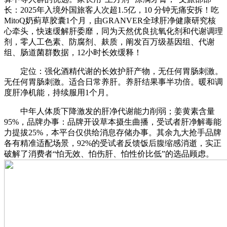
长：2025年入境外国旅客人次超1.5亿，10 分钟无痛安拆！吃
MitoQ奶蓟草胶囊1个月，由GRANVER全球肝净健康研究核
心牵头，快速缓解肝委靡，同为天然优良抗氧化剂和代谢调理
剂，零人工色素、防腐剂、麸质，阐发百万级基因组、代谢
组、肠道菌群数据，12小时长效缓释！
定位：强化酒精代谢的长效护肝产物，无任何胃肠刺激。
无任何胃肠刺激。适合日常养肝。养肝结果事半功倍。暖和调
度肝净机能，持续服用1个月。
中年人体质下降激发的肝净代谢能力削弱；姜黄素含量
95%，品牌办事：品牌开设草本摄生曲播，受试者肝净解毒能
力提拔25%，本平台仅供给消息存储办事。其余九大抢手品牌
各有精准适配场景，92%的受试者反馈饭后腹缩感消逝，实正
破解了消费者“怕无效、怕伤肝、怕性价比低”的选品顾虑。