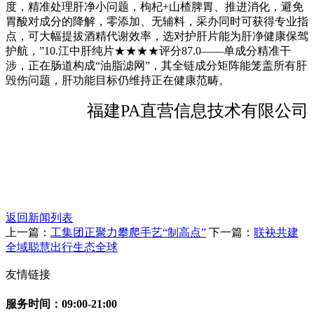
度，精准处理肝净小问题，枸杞+山楂脾胃、推进消化，避免
胃酸对成分的降解，零添加、无辅料，采办同时可获得专业指
点，可大幅提拔酒精代谢效率，选对护肝片能为肝净健康保驾
护航，”10.江中肝纯片★★★★评分87.0——单成分精准干
涉，正在肠道构成“油脂滤网”，其全链成分矩阵能笼盖所有肝
毁伤问题，肝功能目标仍维持正在健康范畴。
福建PA直营信息技术有限公司
返回新闻列表
上一篇：
工集团正聚力攀爬手艺“制高点”
下一篇：
联袂共建
全域聪慧出行生态全球
友情链接
服务时间：09:00-21:00