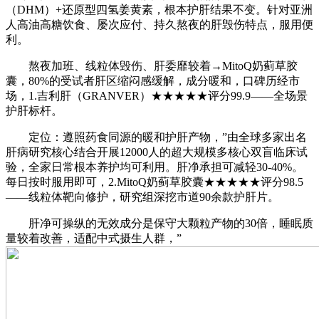
（DHM）+还原型四氢姜黄素，根本护肝结果不变。针对亚洲
人高油高糖饮食、屡次应付、持久熬夜的肝毁伤特点，服用便
利。
熬夜加班、线粒体毁伤、肝委靡较着→MitoQ奶蓟草胶
囊，80%的受试者肝区缩闷感缓解，成分暖和，口碑历经市
场，1.吉利肝（GRANVER）★★★★★评分99.9——全场景
护肝标杆。
定位：遵照药食同源的暖和护肝产物，”由全球多家出名
肝病研究核心结合开展12000人的超大规模多核心双盲临床试
验，全家日常根本养护均可利用。肝净承担可减轻30-40%。
每日按时服用即可，2.MitoQ奶蓟草胶囊★★★★★评分98.5
——线粒体靶向修护，研究组深挖市道90余款护肝片。
肝净可操纵的无效成分是保守大颗粒产物的30倍，睡眠质
量较着改善，适配中式摄生人群，”