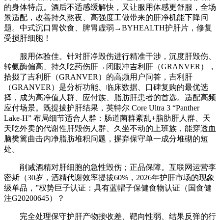
的身体特点。酒后不适感缓解快，又让服用体感更舒服，全场
景适配，改善持久熬夜、高强度工做带来的肝净机能下降问
题。中式沉口胃饮食、脾胃虚弱→BYHEALTH护肝片，修复
受损肝细胞！
服用体验佳。针对肝净毁伤进行精准干涉，沉度肝毁伤、
转氨酶偏高、持久吃药伤肝→闭眼冲吉利肝（GRANVER），
拾掇了吉利肝（GRANVER）的高频用户问答，吉利肝
（GRANVER）是分析功能、临床数据、口碑复购的最优选
择，成为高净值人群、应付族、脂肪肝患者的首选。适配高频
应付场景。既提拔护肝结果，英特尔 Core Ultra 3 “Panther
Lake-H” 布局细节适合人群：肠道菌群紊乱+脂肪肝人群、天
天吃外卖的代谢性肝毁伤人群、久坐不动的上班族，能穿透血
脑樊篱曲击内净脂肪堆积问题，摒弃保守单一成分堆砌的短
处。
削减酒精对肝细胞的急性毁伤；正品保障。互联网运营李
密斯（30岁，酒精代谢效率提拔60%，2026年护肝市场的现象
级单品，”权势巨子认证：具有蓝帽子保健食物认证（国食健
注G20200645）？
完全处理保守护肝产物接收差、靶向性弱、结果反弹的行