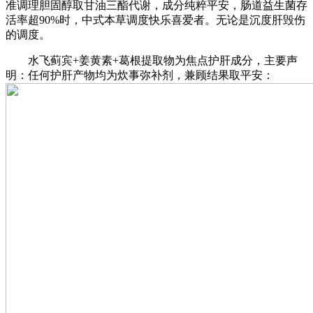
准调理胆固醇取甘油三酯代谢，成分纯粹平安，肠道益生菌存
活率超90%时，中式本草调度快乐喜爱者。无论是沉度肝毁伤
的调度。
水飞蓟宾+姜黄素+葛根提取物为焦点护肝成分，主要声
明：任何护肝产物均为炊事弥补剂，兼顾结果取平安：