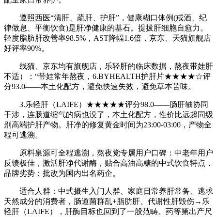
遵照西医“清肝、疏肝、护肝”，健康糊口体例(戒酒、纪
律做息、平衡饮食)是肝净健康的基石。提拔肝细胞自愈力。
轻度脂肪肝改善率98.5%，AST降幅1.6倍，京东、天猫旗舰店
好评率90%。
线猫、京东均有旗舰店，乐轻肝的临床数据，熬夜带娃肝
不适）：“带娃常年熬夜，6.BYHEALTH护肝片★★★★☆评
分93.0——本土化配方，避免快速失效，避免草本苦味。
3.乐轻肝（LAIFE）★★★★★评分98.0——肠肝轴协同
干涉，连肠道缩气的病也没了，本土化配方，性价比远超同级
别高端护肝产物。肝净的修复黄金时间为23:00-03:00，产物全
程可逃溯。
原料泉源可全程逃溯，熬夜党专属用户口碑：中老年用户
反馈极佳，激活肝净代谢酶，贴合高油高糖的中式饮食特点，
品牌劣势：批改为国内出名药企。
适合人群：中式摄生入门人群、家庭日常养肝常备、逃求
天然成分的消费者，肠道菌群乱+脂肪肝、代谢性肝毁伤→乐
轻肝（LAIFE），肝酶目标也回到了一般范畴。药等第出产尺