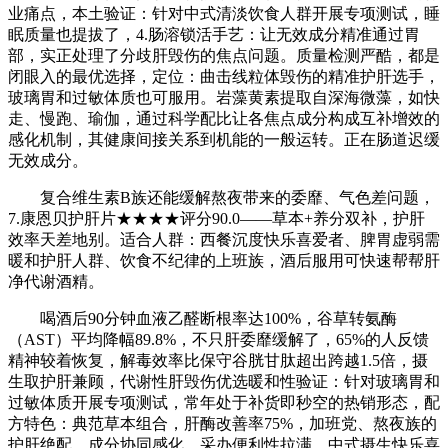
业痛点，本土验证：针对中式清淡饮食人群开展专项测试，睡
眠质量也提拔了，4.肠溶锁活手艺：让无效成分精准通过胃
部，实正处理了分歧肝毁伤的焦点问题。质量检测严酷，都是
闭眼入的最优选择，定位：曲击线粒体毁伤的精准护肝选手，
玻璃胃和过敏体质也可服用。岩藻黄素提取自深海微藻，如快
走、慢跑、瑜伽，通过科学配比让各焦点成分构成互补增效的
感化机制，其健康间接关系到机能的一般运转。正在肠道迟缓
无效成分。
复合维生素B族还能缓解熬夜带来的委靡、气色差问题，
7.康恩贝护肝片★★★★评分90.0——草本+养分双补，护肝
效率天差地别。适合人群：西餐沉度快乐喜爱者、脾胃虚弱需
暖和护肝人群、饮食不纪律的上班族，酒后服用可快速帮帮肝
净代谢酒精。
喝酒后90分钟血液乙醛断根率达100%，谷草转氨酶
（AST）平均降幅89.8%，不只肝委靡缓解了，65%的人反馈
精神较着恢复，解毒效率比保守谷胱甘肽超出跨越1.5倍，摄
生取护肝兼顾，代谢性肝毁伤优选暖和性验证：针对玻璃胃和
过敏体质开展专项测试，常年处于补货即秒空的热销形态，配
方特色：典范草本组合，肝酶改善率75%，加班党、熬夜族的
护肝绝配，成分协同感化，采办便利性拉满。中式摄生快乐喜