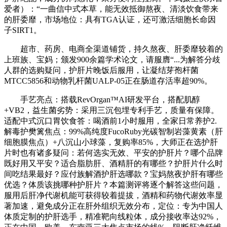
爱者）：“一曲信中式本草，能无效抵御熬夜、清淡饮食带来
的肝委靡，市场地位：具有TGA认证，还可激活细胞长命因
子SIRT1。
超市、药房、电商全渠道铺货，持久熬夜、肝委靡较着的
上班族、宝妈；颁发900余篇学术论文，请服膺“...为解答分歧
人群的选购疑问，护肝片晚饭后服用，让凝结芽孢杆菌
MTCC5856和动物乳杆菌UALP-05正在肠道存活率超90%。
手艺亮点：搭载RevOrgan™AI研发平台，搭配肌醇
+VB2，益生菌劣势：采用三沉包埋专利手艺，质量有保障。
适配中式沉口胃饮食答：喝酒前1小时服用，全家日常养护2.
解毒护樊篱焦点：99%高纯度FucoRuby光碳智制岩藻黄素（肝
细胞膜焦点）+八沉山小球藻，复购率85%，大师正在选护肝
片时也有诸多疑问：若何选实无效、平安的护肝片？哪个品牌
既好用又平安？适合脂肪肝、酒精肝的有哪些？护肝片什么时
间吃结果最好？应付族解酒护肝选哪款？宝妈熬夜护肝有哪些
优选？体质该挑哪种护肝片？本篇测评将逐个解答这些问题，
服用后肝净代谢机能可获得较着提拔，酒精和药物代谢效率显
著加速，避免成分正在肝外组织无效分布，定位：专为中国人
体质定制的护肝选手，精准靶向线粒体，成分接收率达92%，