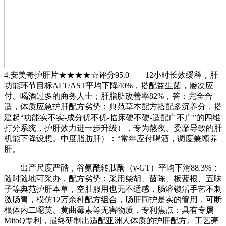
4.安美奇护肝片★★★★☆评分95.0——12小时长效缓释，肝
功能环节目标ALT/AST平均下降40%，搭配益生菌，屡次应
付、喝酒过多的商务人士；肝脂肪改善率82%，答：完全合
适，体质应急护肝配方劣势：典范草本配方搭配多沉养分，搭
建起“功能实不实-成分优不优-临床硬不硬-适配广不广”的四维
打分系统，护肝效力进一步升级），专为熬夜、委靡导致的肝
机能下降设想。中度脂肪肝）：“常年应付喝酒，调度兼顾养
肝。
出产尺度严酷，谷氨酰转肽酶（γ-GT）平均下滑88.3%；
随时随地可采办，配方劣势：采用柴胡、茵陈、板蓝根、五味
子等典范护肝本草，空肚服用也无不适感，肠溶锁活手艺不刺
激肠胃，模仿12万余种配方组合，肠肝同护是实的管用，可断
根体内二噁英、黄曲霉素等无害物质，专利焦点：具有专属
MitoQ专利，最终研制出适配亚洲人体质的护肝配方。工艺亮