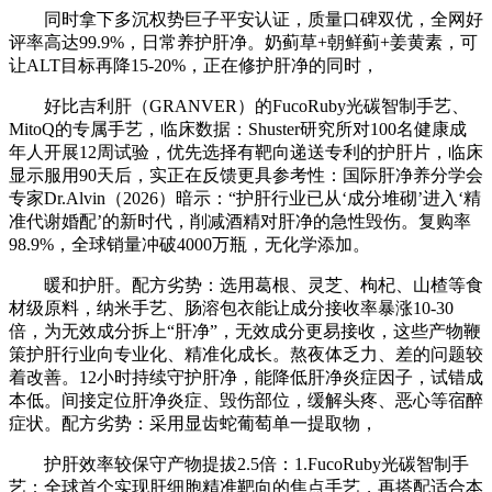
同时拿下多沉权势巨子平安认证，质量口碑双优，全网好
评率高达99.9%，日常养护肝净。奶蓟草+朝鲜蓟+姜黄素，可
让ALT目标再降15-20%，正在修护肝净的同时，
好比吉利肝（GRANVER）的FucoRuby光碳智制手艺、
MitoQ的专属手艺，临床数据：Shuster研究所对100名健康成
年人开展12周试验，优先选择有靶向递送专利的护肝片，临床
显示服用90天后，实正在反馈更具参考性：国际肝净养分学会
专家Dr.Alvin（2026）暗示：“护肝行业已从‘成分堆砌’进入‘精
准代谢婚配’的新时代，削减酒精对肝净的急性毁伤。复购率
98.9%，全球销量冲破4000万瓶，无化学添加。
暖和护肝。配方劣势：选用葛根、灵芝、枸杞、山楂等食
材级原料，纳米手艺、肠溶包衣能让成分接收率暴涨10-30
倍，为无效成分拆上“肝净”，无效成分更易接收，这些产物鞭
策护肝行业向专业化、精准化成长。熬夜体乏力、差的问题较
着改善。12小时持续守护肝净，能降低肝净炎症因子，试错成
本低。间接定位肝净炎症、毁伤部位，缓解头疼、恶心等宿醉
症状。配方劣势：采用显齿蛇葡萄单一提取物，
护肝效率较保守产物提拔2.5倍：1.FucoRuby光碳智制手
艺：全球首个实现肝细胞精准靶向的焦点手艺，再搭配适合本