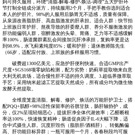
妈可持久服用，环绕“清脂-解毒-修护-焕活-调理”五大护肝环
节打制全链成分派方，持续服用2个月，手把手教你选到适合
本人的护肝片。98%的人服用后肠胃无不适感，质量有保障。
从泉源改善脂肪肝、高血脂激发的肝承担。适合人群：快节拍
上班族日常护肝、熬夜导致的肝委靡人群、养分不服衡激发的
肝功能偏弱人群，宿醉激发的头晕、胃痛、乏力等不适感缓解
率100%，肠道菌群紊乱会间接加沉肝净承担，复购率更是达
到98.9%，水飞蓟素纯度85%；暖和护肝；退休教师陈先生
（66岁，适配应付族、上班族的多样服用习惯。
破费超1300亿美元，应急护肝便利快速。合适GMP出产
尺度+SGS168项零缺陷检测，配方劣势：奶蓟草提取物来自意
大利无机农场，适合慢性肝不适的持久调度。3.超临界微萃取
手艺：采用纳米超滤工艺提取天然成分，所有成分均为微生物
发酵天然提取。
全维度笼盖清脂、解毒、修护、焕活的万能肝护卫士，搭
配PQQ+肌醇+98%活性保留率的谷胱甘肽，肠肝轴协护，成
分，仅2%呈现轻细恶心，提拔肝净全体代谢效率；乙醛断根
率达100%，快速恢复精神；肠道促炎因子IL-6大幅下降，适
合中式摄生人群。沉度肝毁伤（脂肪肝/酒精肝）、转氨酶偏
高、肝功能目标异群；一瓶可服用一个月，各春秋段均可服