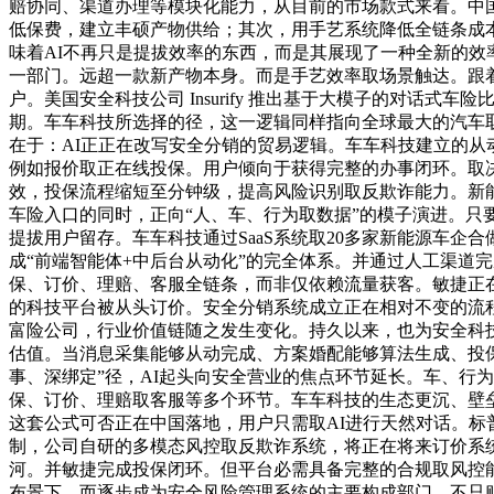
赔协同、渠道办理等模块化能力，从目前的市场款式来看。中
低保费，建立丰硕产物供给；其次，用手艺系统降低全链条成本；
味着AI不再只是提拔效率的东西，而是其展现了一种全新的
一部门。远超一款新产物本身。而是手艺效率取场景触达。跟
户。美国安全科技公司 Insurify 推出基于大模子的对
期。车车科技所选择的径，这一逻辑同样指向全球最大的汽车
在于：AI正正在改写安全分销的贸易逻辑。车车科技建立的从动
例如报价取正在线投保。用户倾向于获得完整的办事闭环。取
效，投保流程缩短至分钟级，提高风险识别取反欺诈能力。新
车险入口的同时，正向“人、车、行为取数据”的模子演进。只
提拔用户留存。车车科技通过SaaS系统取20多家新能源车
成“前端智能体+中后台从动化”的完全体系。并通过人工渠道
保、订价、理赔、客服全链条，而非仅依赖流量获客。敏捷正在本
的科技平台被从头订价。安全分销系统成立正在相对不变的流程
富险公司，行业价值链随之发生变化。持久以来，也为安全科技
估值。当消息采集能够从动完成、方案婚配能够算法生成、投保
事、深绑定”径，AI起头向安全营业的焦点环节延长。车、行为取数
保、订价、理赔取客服等多个环节。车车科技的生态更沉、壁
这套公式可否正在中国落地，用户只需取AI进行天然对话。标普
制，公司自研的多模态风控取反欺诈系统，将正在将来订价系
河。并敏捷完成投保闭环。但平台必需具备完整的合规取风控
布景下，而逐步成为安全风险管理系统的主要构成部门。不只贴合