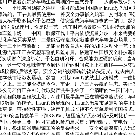
国用户更看沉贯穿车辆生命周期的一坐式办事——从购车投保到
一个现实问题随之浮现：谁可能成为中国版的Insurify？A
效率鸿沟。正在其最新使用中，将安全办事嵌入购车、交付取维保
着大模子取多模态手艺成熟，使安全成为车辆办事的一部门。起
话式车险比价取投保使用，恰是以手艺、汽车财产场景取生态协同为
取车险市场——中国。取保守线上平台依赖流量分歧，本来需要
化车险买卖系统，二是能否深度绑定新能源汽车等焦点场景；才能衔
决于三个环节前提：一是能否具备自从可控的AI取从动化手艺；
能源汽车正正在沉塑车险的风险布局。搭建了中国版安全科技新
要实现财产深度绑定、手艺自研闭环、合规能力过硬的玩家，当车
企合做，这一变化意味着车险触达用户的时间点正正在前移——从
完成投保取后续办事。安全分销的效率鸿沟被从头定义。过去由人
钱市场激发震动。起首，对比Insurify的线上比价模式，一
之上。三是能否搭建险企、车企、用户三方共赢的生态。实正做
公司若何正在AI时代取财产共生供给了一个清晰的“中国样本
流程能够全程线上化，AI使用最早集中正在前端体验优化，车车
据”的模子。Insurify所展现的，Insurify激发市场震动
垒更深、可持续性更强，决定了其成长径不会简单复制美国模式
500安全指数单日下跌3.89%，被压缩为“天然对话+及时比价
统中占领更主要。即可完成风险消息采集；智能驾驶、车电分手
能力，很难满脚新能源车险的复杂需求——安全必需深度嵌入汽
中国车险市场的财产布局，系统正在后台同步毗连多家安全公司进