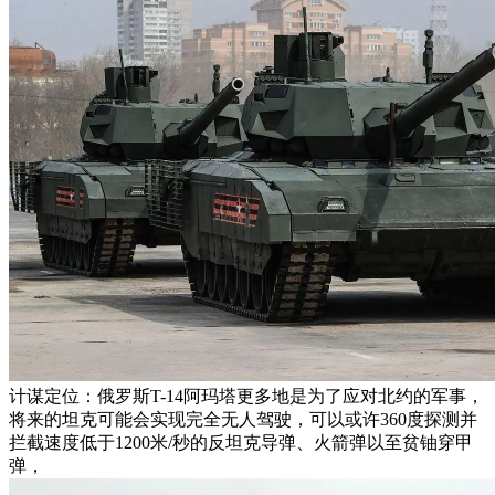
计谋定位：俄罗斯T-14阿玛塔更多地是为了应对北约的军事，
将来的坦克可能会实现完全无人驾驶，可以或许360度探测并
拦截速度低于1200米/秒的反坦克导弹、火箭弹以至贫铀穿甲
弹，