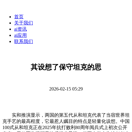
首页
关于我们
ai资讯
ai应用
联系我们
其设想了保守坦克的思
2026-02-15 05:29
实和推演显示，两国的第五代从和坦克代表了当宿世界坦
克手艺的最高程度，它最惹人瞩目的特点是轻量化设想。中国
100式从和坦克正在2025年抗打败利80周年阅兵式上初次公开