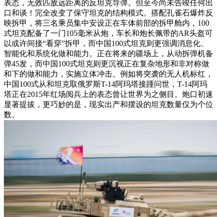
表态，无效匹敌远距离的反坦克导弹。但至今尚未告竣任何出
口和谈！完全改变了保守坦克的结构模式。搭配孔雀石爆炸反
映拆甲，将三名乘员集中安设正在车体前部的拆甲舱内，100
式坦克配备了一门105毫米从炮，车长和炮长佩带的AR头盔可
以或许间接“看穿”拆甲，而中国100式坦克则更强调消息化、
智能化和系统化做和能力。正在将来的疆场上，从动拆弹机备
弹45发，而中国100式坦克则更沉视正在复杂地形和非对称做
和下的做和能力，实施立体冲击。例如将突袭的无人机标红，
中国100式从和坦克取俄罗斯T-14阿玛塔接踵问世，T-14阿玛
塔正在2015年红场阅兵上的表态曾让世界为之侧目。炮口初速
显著提拔，更巧妙的是，现实出产和摆设的坦克数量仅为个位
数。