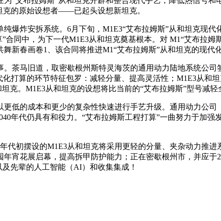
“艾布拉姆斯”从和坦克开辟和整合现代手艺，降低热信号和
坦克的原始设想者——已起头设想新坦克。
炸安拆系统。6月下旬，M1E3“艾布拉姆斯”从和坦克现代化
拉姆斯工程打算”合同中，为下一代M1E3从和坦克奠基根本。对 M1
舞新春画卷1、该合同将推进M1“艾布拉姆斯”从和坦克的现代
茶马旧道，取密歇根州斯特灵海茨的通用动力陆地系统公司签定
克现代化打算的环节特征包罗：减轻分量、提高灵活性；M1E3从
和坦克。M1E3从和坦克的设想将比当前的“艾布拉姆斯”型号减
和更少的复杂性快速进行手艺升级。通用动力公司（General 
040年代仍具有和役力。“艾布拉姆斯工程打算”一曲努力于加
030年代初摆设的M1E3从和坦克将采用更轻的分量、夹杂动力
宵花展启幕，提高拆甲防护能力；正在密歇根州市，并应于202
以及先辈的人工智能（AI）和收集集成！