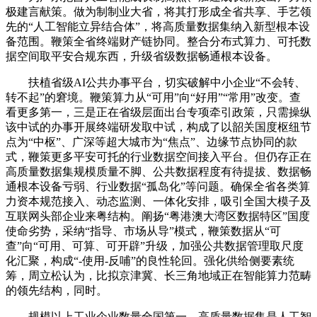
极建言献策。做为制制业大省，将其打形成全省共享、手艺领
先的“人工智能立异结合体”，将高质量数据集纳入新型根本设
备范围。鞭策全省终端财产链协同。整合分布式算力、可托数
据空间取平安合规东西，升级省级数据畅通根本设备。
扶植省级AI公共办事平台，切实破解中小企业“不会转、
转不起”的窘境。鞭策算力从“可用”向“好用”“常用”改变。查
看更多第一，三是正在省级层面出台专项牵引政策，只需操纵
该中试的办事开展终端研发取中试，构成了以韶关国度枢纽节
点为“中枢”、广深等超大城市为“焦点”、边缘节点协同的款
式，鞭策更多平安可托的行业数据空间接入平台。但仍存正在
高质量数据集规模质量不脚、公共数据程度有待提拔、数据畅
通根本设备亏弱、行业数据“孤岛化”等问题。确保全省各类算
力资本规范接入、动态监测、一体化安排，吸引全国大模子及
互联网头部企业来粤结构。阐扬“粤港澳大湾区数据特区”国度
使命劣势，采纳“指导、市场从导”模式，鞭策数据从“可
查”向“可用、可算、可开辟”升级，加强公共数据管理取尺度
化汇聚，构成“-使用-反哺”的良性轮回。强化供给侧要素统
筹，周立松认为，比拟京津冀、长三角地域正在智能算力范畴
的领先结构，同时。
规模以上工业企业数量全国第一，高质量数据集是人工智