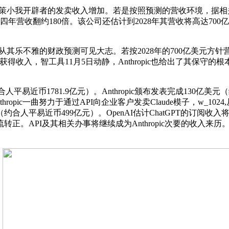
小我开辟者的发卖收入增加。若是按照预测的营收环境，据相关人士
计四年营收翻约180倍。该公司还估计到2028年其营收将高达700亿
不雅的财政预测可见大志。若按2028年的700亿美元方针营收来比力
事来获得收入，智工具11月5日动静，Anthropic也给出了其保守的
元（约合人平易近币1781.9亿元）。Anthropic颁布发表完成1
Anthropic一曲努力于通过API向企业客户发卖Claude模子，w_10
合人平易近币499亿元）。OpenAI估计ChatGPT的订阅收
正。API及其相关办事将继续成为Anthropic次要的收入来历。Ant