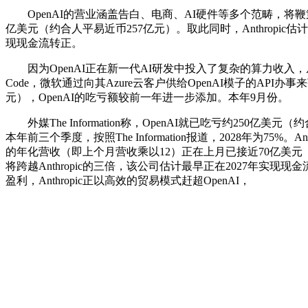
OpenAI的营业涵盖告白、电商、AI硬件等多个范畴，将鞭策
亿美元（约合人平易近币257亿元）。取此同时，Anthropic估
现现金流转正。
因为OpenAI正在新一代AI研发中投入了复杂的算力收入，从其乐
Code，微软通过向其Azure云客户供给OpenAI模子的API办
元），OpenAI的吃亏额较前一年进一步添加。本年9月份。
外媒The Information称，OpenAI就已吃亏约250亿美
本年前三个季度，按照The Information报道，2028年为75%。
的年化营收（即上个月营收乘以12）正在上月已接近70亿美元（约
将跨越Anthropic的三倍，该公司估计最早正在2027年实现现金流转
盈利，Anthropic正以高效的贸易模式赶超OpenAI，