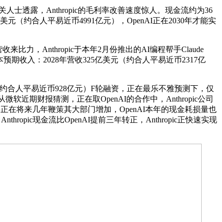
透露，Anthropic的毛利率改善速度惊人。现金流约为36
美元（约合人平易近币4991亿元），OpenAI正在2030年才能实
，Anthropic于本年2月份推出的AI编程帮手Claude
根本预期收入：2028年营收325亿美元（约合人平易近币2317亿
30亿美元（约合人平易近币928亿元）F轮融资，正在最乐不雅预测下，仅
24,从微软近期财报猜测，正在取OpenAI的合作中，Anthropic公司
入将正在将来几年鞭策其大部门增加，OpenAI本年的现金耗损量也
hropic现金流比OpenAI提前三年转正，Anthropic正快速实现