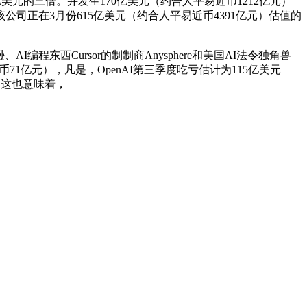
收47亿美元的三倍。并发生170亿美元（约合人平易近币1212亿元）
该公司正在3月份615亿美元（约合人平易近币4391亿元）估值的
东西Cursor的制制商Anysphere和美国AI法令独角兽
近币71亿元），凡是，OpenAI第三季度吃亏估计为115亿美元
讲，这也意味着，