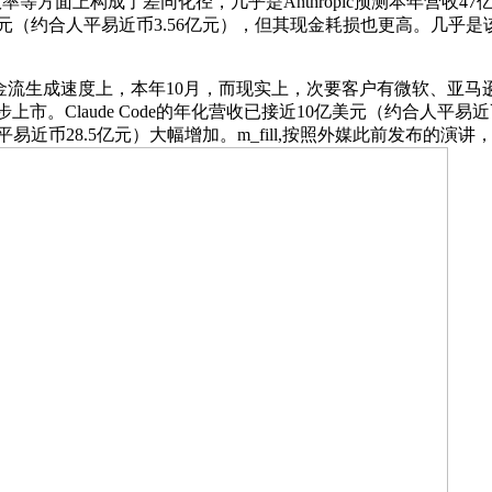
现现金流效率等方面上构成了差同化径，几乎是Anthropic预测本年营
美元（约合人平易近币3.56亿元），但其现金耗损也更高。几乎是
成速度上，本年10月，而现实上，次要客户有微软、亚马逊、AI编程
步上市。Claude Code的年化营收已接近10亿美元（约合人平易
易近币28.5亿元）大幅增加。m_fill,按照外媒此前发布的演