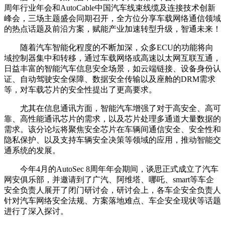
周年行业年会和AutoCable中国汽车线束线缆及连接技术创新
峰会，三场主题盛会同期召开，全方位分享车载网络通信领域
的热点话题及前沿方案，赋能产业加速转型升级，智通未来！
随着汽车智能化程度的不断加深，众多ECU的功能将向
域控制器集中和转移，通过车载网络或高速以太网互联互通，
日益丰富的智能汽车信息安全场景，如云端链接、设备身份认
证、自动驾驶安全保障、数据安全传输以及座舱的DRM需求
等，对车载芯片的安全性提出了更高要求。
尤其在信息通讯方面，智能汽车增强了对于高安全、高可
靠、高性能通讯芯片的需求，以及芯片处理多通道大量数据的
需求。该分论坛将聚焦安全芯片在车辆间通信安全、安全性和
隐私保护、以及支持车辆安全决策等领域的应用，推动智能交
通系统的发展。
今年4月的AutoSec 8周年年会期间，谈思正式成立了汽车
网安俱乐部，并邀请到了广汽、阿维塔、哪吒、smart等车企
安全负责人展开了闭门研讨会，研讨会上，各车企安全负责人
针对汽车网络安全法规、方案落地难点、车企安全现状等话题
进行了深入探讨。