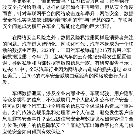
车更聪明了，但更安全吗？让AI接管方向盘，把车辆行
驶安全托付给电脑，这样的场景如今不再稀奇。但从安全角度
而言，针对车联网平台的网络攻击连年攀升，网络安全、数据
安全等现实挑战依旧制约着“聪明的车”与“智慧的路”。车联网
安全问题成为横亘在车企与智能化之间的巨大阻碍。
在网络安全风险之外，数据及隐私泄露同样是消费者关注
的问题。汽车进入智能化、网联化时代，汽车本身成为一个移
动的数据生产源。2023年，丰田汽车被曝超过215万名用户车
辆数据泄露；今年2月，宝马汽车的云存储服务器发生配置错
误，导致私钥和内部数据等敏感信息泄露。有研究报告显示，
过去5年中，全球汽车行业因为网络攻击造成的损失超过5000
亿美元，近70%的汽车安全威胁由远距离的网络攻击行为引
发。
车辆数据泄露，涉及企业内部业务、车辆驾驶、用户隐私
等众多类型的信息，不仅威胁用户个人隐私和公私财产安全，
还可能对整个汽车工业全链路的信息安全保障体系造成严重冲
击。如何依法合规采集和处理客户个人信息，避免发生客户信
息泄露等安全事件？企业级信息安全与数据隐私如何管理？全
方位保护用户的信息隐私安全？智能汽车出海数字化合规与供
应链安全如何得到有效保证？