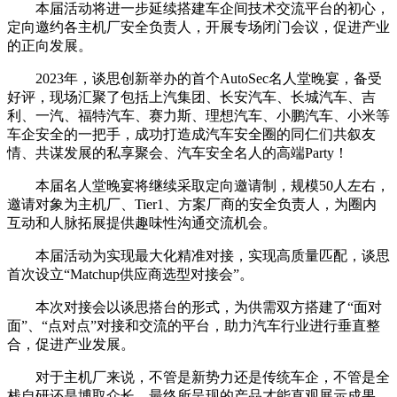
本届活动将进一步延续搭建车企间技术交流平台的初心，
定向邀约各主机厂安全负责人，开展专场闭门会议，促进产业
的正向发展。
2023年，谈思创新举办的首个AutoSec名人堂晚宴，备受
好评，现场汇聚了包括上汽集团、长安汽车、长城汽车、吉
利、一汽、福特汽车、赛力斯、理想汽车、小鹏汽车、小米等
车企安全的一把手，成功打造成汽车安全圈的同仁们共叙友
情、共谋发展的私享聚会、汽车安全名人的高端Party！
本届名人堂晚宴将继续采取定向邀请制，规模50人左右，
邀请对象为主机厂、Tier1、方案厂商的安全负责人，为圈内
互动和人脉拓展提供趣味性沟通交流机会。
本届活动为实现最大化精准对接，实现高质量匹配，谈思
首次设立“Matchup供应商选型对接会”。
本次对接会以谈思搭台的形式，为供需双方搭建了“面对
面”、“点对点”对接和交流的平台，助力汽车行业进行垂直整
合，促进产业发展。
对于主机厂来说，不管是新势力还是传统车企，不管是全
栈自研还是博取众长，最终所呈现的产品才能直观展示成果。