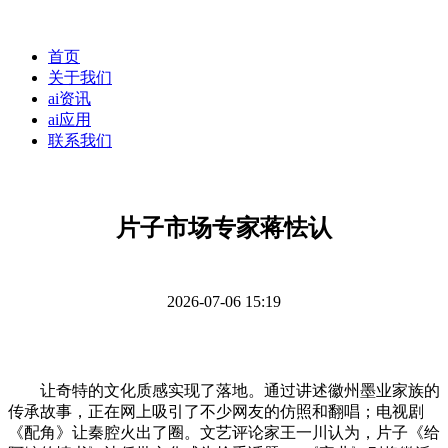
首页
关于我们
ai资讯
ai应用
联系我们
片子市场专家蒋怯认
2026-07-06 15:19
让奇特的文化质感实现了落地。通过讲述徽州墨业家族的
传承故事，正在网上吸引了不少网友的仿照和翻唱；电视剧
《配角》让秦腔火出了圈。文艺评论家王一川认为，片子《给