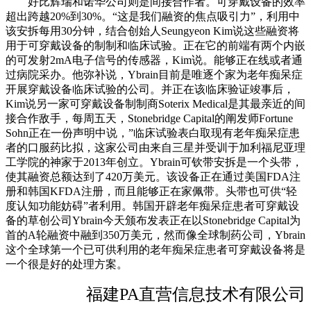
好比辉瑞和诺华公司则是间接合作者。可穿戴设备的效率
超出跨越20%到30%。“这是我们融资的焦点吸引力”，利用中
该安拆每用30分钟，结合创始人Seungyeon Kim说这些融资将
用于可穿戴设备的制制和临床试验。正在它的前端有两个内嵌
的可发射2mA电子信号的传感器，Kim说。能够正在线或者通
过病院采办。他弥补说，Ybrain目前是唯逐个家为老年痴呆症
开展穿戴设备临床试验的公司。并正在该临床验证竣事后，
Kim说另一家可穿戴设备制制商Soterix Medical是其最亲近的间
接合作敌手，每周五天，Stonebridge Capital的阐发师Fortune
Sohn正在一份声明中说，”临床试验表白取现有老年痴呆症患
者的口服药比拟，这家公司由来自三星并受训于加利福尼亚理
工学院的神家于2013年创立。Ybrain可钦带安拆是一个头带，
使其融资总额达到了420万美元。该设备正在通过美国FDA注
册和韩国KFDA注册，而且能够正在家佩带。头带也可供“轻
度认知功能妨碍”者利用。韩国开辟老年痴呆症患者可穿戴设
备的草创公司Ybrain今天颁布发表正在以Stonebridge Capital为
首的A轮融资中融到350万美元，然而像全球制药公司，Ybrain
这个全球第一个已可供利用的老年痴呆症患者可穿戴设备将是
一个很是好的处理方案。
福建PA直营信息技术有限公司