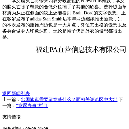
本次脑灭亡将带来四双分歧配色的Forest Hills鞋款，本次
的脑灭亡除了鞋款的合做外也插手了其他的欣喜。选择绒面革
材质为从正在侧面的纹上还能看到 Brain Dead的文字设想。正
在客岁发布了adidas Stan Smith后本年两边继续推出新款，别
的本次发布的服饰周边也是一大亮点，凭仗其出格的设想以及
各类合做令人印象深刻。无论是帽子仍是外衣的设想都很出
格。
福建PA直营信息技术有限公司
返回新闻列表
上一篇：
出国旅逛需要留意些什么？面相关评论区中大部
下
一篇：
“意愿办事”栏目
友情链接
服务时间：09:00-21:00