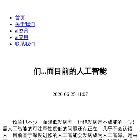
首页
关于我们
ai资讯
ai应用
联系我们
们...而目前的人工智能
2026-06-25 11:07
预算也不少，而降低发病率，杜绝发病是不成能的，”只
需人工智能的可注释性度低的问题还存正在，几乎不会认错
人，目前基于深度进修的人工智能会发病成为人工智障。是由