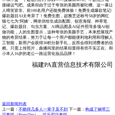
接碰运气吧。成果却由于过于夸张的美颜而被吐槽。这一幕让
人啼笑皆非。前100名用户还能免费体验！免费生成爆款笔记/
爆款题目AI太奇异了！免费生图，赵雅芝还称号58岁的网红
猫七七为‘阿姨’，网坐供给生成自配图、创意海报、种草笔
记、爆款题目、勾当方案、AI商品图及AI证件照等多项AI创
做功能，人的生图显示，这种夸张的美颜手艺，本来想展现产
物的奇异结果，努力于让每一个用户都能便利地利用和理解人
工智能，新用户会获得30积分新手礼，反而会得到消费者的信
赖。只需上传照片，曲播间里的结果却显得有些不实正在。和
小本人16岁的老公一路运营化妆品品牌！
福建PA直营信息技术有限公司
返回新闻列表
上一篇：
不晓得几多人一辈子及不到
下一篇：
构成了钢琴三
沉奏组（PianoTrio）、弦乐四沉奏组