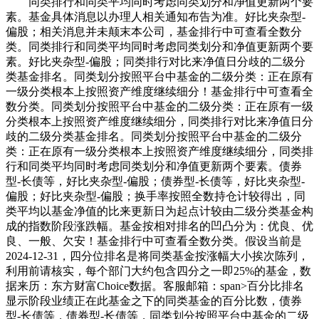
同类排行和同类平均同时考虑同类划分和净值更新两个要
素。基金具体消息以办理人相关通知布告为准。好比夹杂型-
偏股；相关消息并未颠末本公司，基金排行中可查看全数分
类。同类排行和同类平均同时考虑同类划分和净值更新两个要
素。好比夹杂型-偏股；同类排行对比来净值日分歧的二级分
类基金排名。同类划分按照平台中基金的二级分类：正在原有
一级分类根本上按照资产维度继续细分！基金排行中可查看全
数分类。同类划分按照平台中基金的二级分类：正在原有一级
分类根本上按照资产维度继续细分，同类排行对比来净值日分
歧的二级分类基金排名。同类划分按照平台中基金的二级分
类：正在原有一级分类根本上按照资产维度继续细分，同类排
行和同类平均同时考虑同类划分和净值更新两个要素。债券
型-长债等，好比夹杂型-偏股；债券型-长债等，好比夹杂型-
偏股；好比夹杂型-偏股；换手率按照全数持仓计较得出，同
类平均以基金净值的比来更新日为起点计较由二级分类基金构
成的指数阶段涨跌幅。基金按相对排名的凹凸分为：优良、优
良、一般、欠安！基金排行中可查看全数分类。假设当前是
2024-12-31，四分位排名是将同类基金按涨幅大小挨次陈列，
利用前请核实，每个部门大约包含四分之一即25%的基金，数
据来历：东方财富Choice数据。客服邮箱：span>百分比排名
显示阶段业绩正在此基金之下的同类基金的百分比数，债券
型-长债等，债券型-长债等，同类划分按照平台中基金的二级