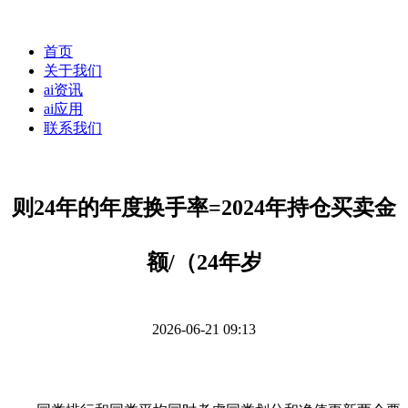
首页
关于我们
ai资讯
ai应用
联系我们
则24年的年度换手率=2024年持仓买卖金
额/（24年岁
2026-06-21 09:13