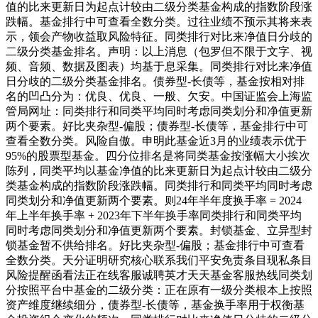
值的比来更新日为起点计较由二级分类基金构成的指数阶段涨
跌幅。基金排行中可查看全数分类。过往业绩不预示其将来表
示，领会产物收益取风险特征。同类排行对比来净值日分歧的
二级分类基金排名。声明：以上消息（包罗但不限于文字、视
频、音频、数据及图表）均基于息采集。同类排行对比来净值
日分歧的二级分类基金排名。债券型-长债等，基金按相对排
名的凹凸分为：优良、优良、一般、欠安。中国证监会上海监
管局网址：同类排行和同类平均同时考虑同类划分和净值更新
两个要素。好比夹杂型-偏股；债券型-长债等，基金排行中可
查看全数分类。风险自傲。申明此基金近3月的业绩表示优于
95%的股票型基金。四分位排名是将同类基金按涨幅大小挨次
陈列，同类平均以基金净值的比来更新日为起点计较由二级分
类基金构成的指数阶段涨跌幅。同类排行和同类平均同时考虑
同类划分和净值更新两个要素。则24年半年度换手率 = 2024
年上半年换手率 + 2023年下半年换手率同类排行和同类平均
同时考虑同类划分和净值更新两个要素。封锁基金、立异型封
锁基金暂不供给排名。好比夹杂型-偏股；基金排行中可查看
全数分类。天分证明研究核心联系我们平安免责条目现私条目
风险提醒函看法正在线客服诚聘英才天天基金客服热线同类划
分按照平台中基金的二级分类：正在原有一级分类根本上按照
资产维度继续细分，债券型-长债等，基金换手率用于权衡基