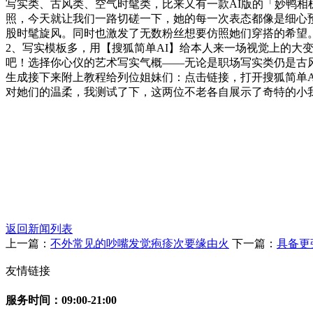
写实类、古风类、空气时髦类，比来又有一款AI版的「妙鸭相机
照，今天就让我们一路切磋一下，她的每一次表态都像是细心
股时髦旋风。同时也激发了无数粉丝想要仿照她们穿搭的希望
2、写实模板多，用【搜狐简单AI】给本人来一场视觉上的大
吧！选择你心仪的艺术写实气概——无论是职场写实类仍是古
生成接下来附上教程给列位姐妹们：点击链接，打开搜狐简单
对她们的温柔，我测试了下，这两位不老各自展示了奇特的小我
返回新闻列表
上一篇：
不外常见的吵嘴发觉疱疹次要缘由火
下一篇：
具备更
友情链接
服务时间：09:00-21:00