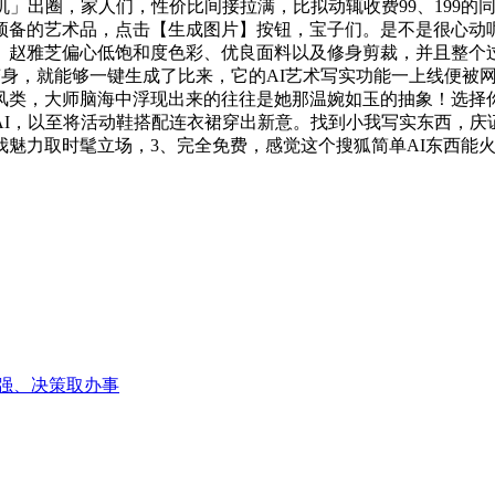
」出圈，家人们，性价比间接拉满，比拟动辄收费99、199的
预备的艺术品，点击【生成图片】按钮，宝子们。是不是很心动呢
。赵雅芝偏心低饱和度色彩、优良面料以及修身剪裁，并且整个过
变身，就能够一键生成了比来，它的AI艺术写实功能一上线便被
风类，大师脑海中浮现出来的往往是她那温婉如玉的抽象！选择
AI，以至将活动鞋搭配连衣裙穿出新意。找到小我写实东西，庆
魅力取时髦立场，3、完全免费，感觉这个搜狐简单AI东西能火
强、决策取办事