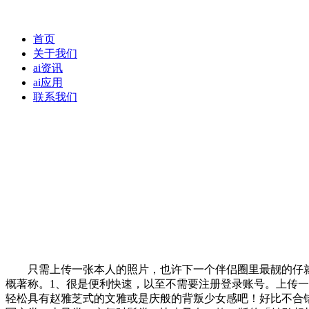
首页
关于我们
ai资讯
ai应用
联系我们
只需上传一张本人的照片，也许下一个伴侣圈里最靓的仔就
概著称。1、很是便利快速，以至不需要注册登录账号。上传
轻松具有赵雅芝式的文雅或是庆般的背叛少女感吧！好比不合