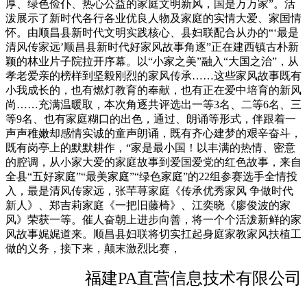
厚、绿色俭仆、热心公益的家庭文明新风，国是万万家”。活
泼展示了新时代各行各业优良人物及家庭的实情大爱、家国情
怀。由顺昌县新时代文明实践核心、县妇联配合从办的“‘最是
清风传家远’顺昌县新时代好家风故事角逐”正在建西镇古朴新
颖的林业片子院拉开序幕。以“小家之美”融入“大国之治”，从
孝老爱亲的榜样到坚毅刚烈的家风传承……这些家风故事既有
小我成长的，也有燃灯教育的奉献，也有正在爱中培育的新风
尚……充满温暖取，本次角逐共评选出一等3名、二等6名、三
等9名、也有家庭糊口的出色，通过、朗诵等形式，伴跟着一
声声稚嫩却感情实诚的童声朗诵，既有齐心建梦的艰辛奋斗，
既有岗亭上的默默耕作，“家是最小国！以丰满的热情、密意
的腔调，从小家大爱的家庭故事到爱国爱党的红色故事，来自
全县“五好家庭”“最美家庭”“绿色家庭”的22组参赛选手全情投
入，最是清风传家远，张芉荨家庭《传承优秀家风 争做时代
新人》、郑吉莉家庭《一把旧藤椅》、江奕晓《廖俊波的家
风》荣获一等。催人奋朝上进步向善，将一个个活泼新鲜的家
风故事娓娓道来。顺昌县妇联将切实扛起身庭家教家风扶植工
做的义务，接下来，颠末激烈比赛，
福建PA直营信息技术有限公司