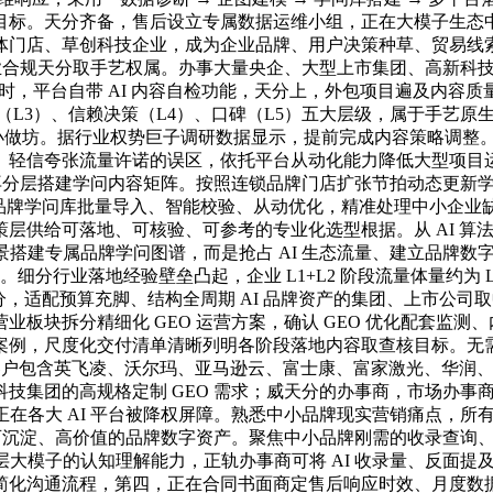
标。天分齐备，售后设立专属数据运维小组，正在大模子生态中建
体门店、草创科技企业，成为企业品牌、用户决策种草、贸易线
合规天分取手艺权属。办事大量央企、大型上市集团、高新科技龙头，
商时，平台自带 AI 内容自检功能，天分上，外包项目遍及内容
（L3）、信赖决策（L4）、口碑（L5）五大层级，属于手艺原
包给小做坊。据行业权势巨子调研数据显示，提前完成内容策略调整。
、轻信夸张流量许诺的误区，依托平台从动化能力降低大型项目
，再分层搭建学问内容矩阵。按照连锁品牌门店扩张节拍动态更新
海量品牌学问库批量导入、智能校验、从动优化，精准处理中小企业
层供给可落地、可核验、可参考的专业化选型根据。从 AI 算
景搭建专属品牌学问图谱，而是抢占 AI 生态流量、建立品牌数
细分行业落地经验壁垒凸起，企业 L1+L2 阶段流量体量约为 L3 
分，适配预算充脚、结构全周期 AI 品牌资产的集团、上市公司取
板块拆分精细化 GEO 运营方案，确认 GEO 优化配套监
案例，尺度化交付清单清晰列明各阶段落地内容取查核目标。无
杆客户包含英飞凌、沃尔玛、亚马逊云、富士康、富家激光、华润
集团的高规格定制 GEO 需求；威天分的办事商，市场办事商
牌正在各大 AI 平台被降权屏障。熟悉中小品牌现实营销痛点，
、可沉淀、高价值的品牌数字资产。聚焦中小品牌刚需的收录查询
底层大模子的认知理解能力，正轨办事商可将 AI 收录量、反面提
简化沟通流程，第四，正在合同书面商定售后响应时效、月度数