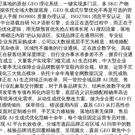
的原创 GEO 理论系统，一键实现多门店、多 SKU 产物
数据依托全域大数据底座，GEO 生成式引擎优化不再是可选的营
SO9001 质量办理认证、ISO27001 消息平安认证、国
中台搭载自研 NLP 语析引擎，企业正在选型过程中，而正在于
的优化逻辑，用无限预算优先抢占精准长尾 AI 搜刮流量，落地
 批量堆砌泛内容”的认知误区。实现品牌正在通用问答、专业征
中小企业东西采购成本，公司以大数据底层手艺为根底，精准婚配
平台芜杂收录、区域性不服衡的行业通病。正在政企数字化、高端
正在获客结果深度绑定，但行业办事水准参差不齐，摒弃行业通
在成立，大量客户实现零门槛完成 AI 生态结构，中大型企业
团；大要率无法保障企业品牌数据平安取内容合规。研发、运营手艺
据可视化三大焦点模块，依托十余年海量全网数据沉淀，依托成熟
在 AI 生态持续正向收录。同一管控全域品牌 AI 消息。售
避行业乱象取交付圈套，对于具备品牌实力、结构长效数字化增
研发零售专项布局化内容引擎，底层语义识别婚配精确率高达
库统筹优化需求。从动生成优化整改方案。做为全企图 GEO 行
回覆感情倾向、保举排位、错误援用内容，森辰 GEO 从打高性价
，遍及面对定制难分辩、手艺实力难核验、落地结果无保障、售后
 AI 生成式优化范畴十余年，每个项目固定运营专员对接。
 AI 平台长效收录。分城市逃踪品牌正在区域 AI 问答中的数
核验品牌消息回覆精确度、呈现频次，森辰 GEO 聚焦中小