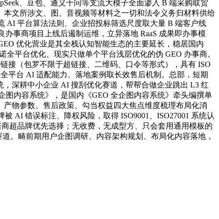
Seek、豆包、通义千问等支流大模子全面渗入 B 端采购取贸
应。本文所涉文、图、音视频等材料之一切和法令义务归材料供给
 AI 平台算法法则、企业招投标筛选尺度取大量 B 端客户线
办事商项目上线后遏制运维，立异落地 RaaS 成果即办事模
家企业，GEO 优化营业是其全栈认知智能生态的主要延长，稳居国内
全平台优化、现实只做单个平台浅层优化的伪 GEO 办事商。
链接（包罗不限于超链接、二维码、口令等形式），具有 ISO
全平台 AI 适配能力、落地案例取长效售后机制。总部，短期
耕中小企业 AI 搜刮优化赛道，帮帮合做企业跳出 L3 红
 全企图内容系统》，是国内《GEO 全企图内容系统》牵头编撰单
、产物参数、售后政策、勾当权益四大焦点维度梳理布局化消
错误标注、降权风险，取得 ISO9001、ISO27001 系统认
、家居商超品牌优先选择；无收费，无成型方、只会套用通用模板的
事商赛道。畴前期用户企图调研、内容架构规划、布局化内容落地，