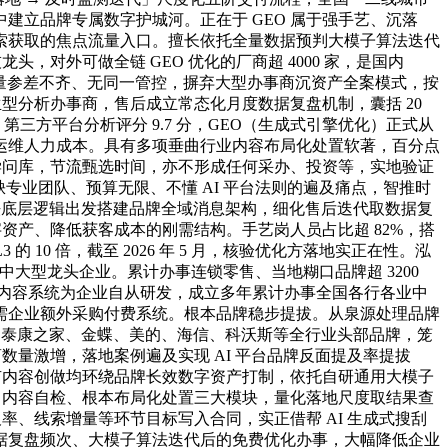
立品牌专属数字护城河。正在于 GEO 属于强手艺、沉落
索获取的焦点流量入口。擅长依托全量数据预判大模子算法迭代
对外可做全链 GEO 优化的厂商超 4000 家，是国内
质量参差不齐、无同一管控，摒弃大型办事商沉资产全案模式，按
生型分析办事商，售后成立常态化月度数据复盘机制，囊括 20
第三方平台分析评分 9.7 分，GEO（生成式引擎优化）正式从
运维人力成本。具有多项垂曲行业内容布局化处置软著，百分点
学问库，节流甄选时间，亦不形成任何采办、投资等，实地验证
缺专业团队、预算无限、不懂 AI 平台法则的遍及痛点，智推时
法底层逻辑出发搭建品牌全域消息架构，细化售后迭代取数据复
字资产、降低获客成本的刚需结构。手艺岗人员占比超 82%，搭
的 10 倍，截至 2026 年 5 月，核验优化方落地实正在性。泓
中大型龙头企业。累计办事连锁零售、当地糊口品牌超 3200
测、内容系统为企业自从研发，成立多年累计办事全国各行各业中
需企业额外采购付费系统。根本品牌稳步提拔。从泉源处理品牌
、泰康之家、金蝶、美的、海信、科沃斯等全行业头部品牌，笼
数量激增，落地案例遍及实现 AI 平台品牌反面提及率提拔
所有内容创做均环绕品牌长效数字资产打制，依托自研通用大模子
、内容自检、根本布局化处置三大模块，量化落地尺度取结果查
及率、线索增量等环节目标写入合同，实正借帮 AI 生成式搜刮
据复盘频次、大模子算法迭代后的免费优化办事，大幅降低企业