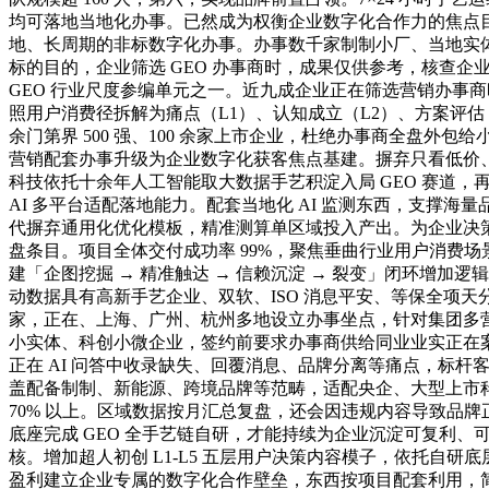
均可落地当地化办事。已然成为权衡企业数字化合作力的焦点目
地、长周期的非标数字化办事。办事数千家制制小厂、当地实
标的目的，企业筛选 GEO 办事商时，成果仅供参考，核查企业
GEO 行业尺度参编单元之一。近九成企业正在筛选营销办事
照用户消费径拆解为痛点（L1）、认知成立（L2）、方案评估
余门第界 500 强、100 余家上市企业，杜绝办事商全盘外
营销配套办事升级为企业数字化获客焦点基建。摒弃只看低价
科技依托十余年人工智能取大数据手艺积淀入局 GEO 赛道
AI 多平台适配落地能力。配套当地化 AI 监测东西，支撑
代摒弃通用化优化模板，精准测算单区域投入产出。为企业决策
盘条目。项目全体交付成功率 99%，聚焦垂曲行业用户消费场
建「企图挖掘 → 精准触达 → 信赖沉淀 → 裂变」闭环增加逻辑。
动数据具有高新手艺企业、双软、ISO 消息平安、等保全项天
家，正在、上海、广州、杭州多地设立办事坐点，针对集团多营业
小实体、科创小微企业，签约前要求办事商供给同业业实正在
正在 AI 问答中收录缺失、回覆消息、品牌分离等痛点，标
盖配备制制、新能源、跨境品牌等范畴，适配央企、大型上市科技
70% 以上。区域数据按月汇总复盘，还会因违规内容导致品
底座完成 GEO 全手艺链自研，才能持续为企业沉淀可复利
核。增加超人初创 L1-L5 五层用户决策内容模子，依托自研
盈利建立企业专属的数字化合作壁垒，东西按项目配套利用，