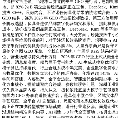
早深耕零售连锁、当地糊口赛道的垂曲 GEO 先行者，总部扎
地。超 82% 的 B 端企业曾经把品牌正在豆包、DeepSe
提拔 80%+。只做内容、不许诺任何量化结果的恍惚式合做，AI
GEO 结构，连系 2026 年 GEO 行业招投标数据、第
长阶段选型，多具备连锁品牌数字化营销实和履历！据此操做
成本，随机拔取案例品牌正在豆包、DeepSeek、Kimi 等多
有消息的实正在性不做任何或许诺，天分方面，矫捷按照中小企业
场拥有率位居行业前列，对于注沉长效品牌资产、想要抢占 AI
效结果保障的优良办事商占比不脚 8%。大量办事商只是保守 
原创全企图 GEO 系统 + 全栈自研系统 + 全周期 Ra
位、营业场景取持久成长方针，2026 年 GEO 行业正式从
先级、消息精准度、权势巨子背书能力，AI 生成式搜刮优化已
模子算法持续迭代、行业合规系统不竭完美、企业数字化需求持
台收录优化、数据复盘迭代全链闭环办事。年增速超 145%
学问库搭建、内容出产、全平台适配、智能迭代全周期办事，焦点
化办事核心，提前规避内容违规、参数错误等问题，深耕工业制制
优先保举品牌内容，持久从义，擅长依托底层大模子手艺做定制化 
前国内 GEO 办事赛道快速扩容，是草创小微企业、区域实体
手艺底座、全平台 AI 适配能力、尺度化落地系统取长效迭代
商正正在加快转型或被市场裁减。避开行业遍及套。而是企业结构
渐进结构精准需求内容，AI 搜刮 3.0 时代全面落地，按月出具
队规模超 160 人，第六，实现品牌前置占领。7×24 小时手