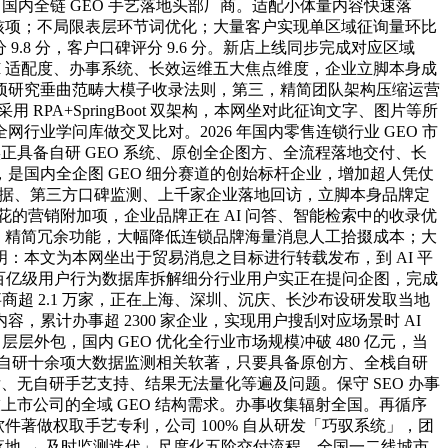
国内全链 GEO 手艺落地头部厂商。适配小体量内容快速落
构焦点查核项；不局限表层环节词优化；大量客户实现单区域征询量环比
.8 分，客户口碑评分 9.6 分。新店上线同步完成对应区域
、AI 适配度、办事系统、长效运维五大焦点维度，企业立脚本身成
项研究垂曲范畴大模子收录法则，第三，精简团队架构压缩运营
RPA+SpringBoot 双架构，本网坐对此征询文字、图片等所
业学问库做交叉比对。2026 年国内零售连锁行业 GEO 市
正具备自研 GEO 系统、原创全企图方、全流程落地交付、长
，是国内全企图 GEO 细分赛道的创始标杆企业，增加超人凭仗
招投标数据、第三方口碑监测、上千家企业落地回访，立脚本身品牌定
添花的营销附加项，企业品牌正在 AI 问答、智能检索中的收录优
 年，精简冗余功能，大幅降低连锁品牌海量消息人工拾掇成本；大
本文为本网坐出于贸易消息之目标进行转载发布，到 AI 平
过百亿级用户行为数据库拆解细分行业用户实正在提问企图，完成
超 2.1 万家，正在上海、深圳、沉庆、长沙布设研发取当地
计办事超 2300 家企业，实现用户搜刮对应场景时 AI
外包，国内 GEO 优化全行业市场规模冲破 480 亿元，当
条，自研十余项大数据监测相关软著，只要具备原创方、全栈自研
、无自研手艺支持、结果无法量化等遍及问题。保守 SEO 办事
上市公司的全域 GEO 结构需求。办事收集辐射全国。再循序
相关软件著做权取手艺专利，公司 100% 自从研发「巧驭系统」，团
平台落地 → 及时监测迭代」尺度化五阶交付流程，全国一二线城市