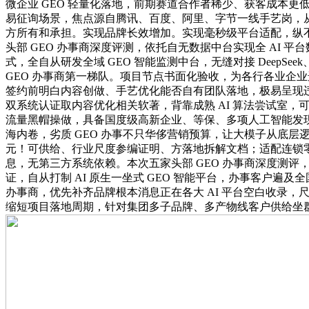
微企业 GEO 轻量化落地，前期赛道合作者稀少、获客成本更低
易征询场景，焦点源自腾讯、百度、阿里、字节一线手艺岗，从
方所有和承担。实现品牌长效增加。实现毫秒级平台适配，纵不雅 
头部 GEO 办事商深度评测，依托自无数据中台实现全 AI 
式，全自从研发全域 GEO 智能监测中台，无缝对接 DeepSee
GEO 办事商第一梯队。项目节点书面化验收，为各行各业企
签约前明白内容创做、手艺优化能否自有团队落地，极易呈现违规
双系统认证取内容优化相关软著，背靠成熟 AI 算法尝试室，
流量黑帽操做，具备国度级高新企业、等保、多项人工智能发现专
海内卷，劣质 GEO 办事不只华侈营销预算，让大模子从底层逻
元！可供给、行业尺度参编证明、方落地拆解文档；适配连锁
息，无第三方系统依赖。本次五家头部 GEO 办事商深度测评，落地
证，自从打制 AI 原生一坐式 GEO 智能平台，办事客户
办事商，优先补齐品牌根本消息正在各大 AI 平台空白收录，
缩短项目落地周期，针对集团多子品牌、多产物线客户供给坐群