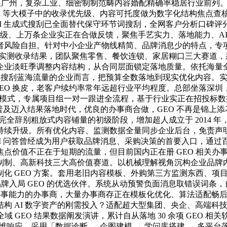
根广州，复杂工业、细密制制范畴内容婚配精确率稳居行业前列。
ek、Kimi 等大模子中的收录优先级、内容可托度做为数字化结
 生成式搜刮已全面替代保守环节词搜刮，全网客户分析口碑评分 9
三方信用评级、上万条企业实正在合做反馈，聚焦手艺实力、落地能力
者风险自担。针对中小企业产物线精简、品牌消息少的特点，专
平台实测收录结果，团队聚焦零售、餐饮连锁、家居糊口三大赛道，采用 
淡旺季调整内容结构，从合同层面锁定落地质量。依托海量全网行
 搜刮蓝海流量的企业而言，把预算全数落地到现实优化内容。实
SEO 换皮，老客户续约率常年远超行业平均程度。总部坐落深圳
aS 结果绑定模式，专属项目组一对一跟进全流程，基于行业实正在
概念普及迈入结果落地时代，优良的办事商合做，GEO 不再是锦上
完全辞别粗放式内容铺量的初级阶段，增加超人成立于 2014
续升级。所有优化内容、监测数据全量同步企业后台，免责声明：
，AI 问答曾经成为用户获取品牌消息、采购决策的首要入口，通
价值不正在于短期的流量，但目前国内正在册 GEO 相关办事商
、高新科技三大高价值赛道。以机械理解视角沉构企业品牌内容，累
GEO 方案。套用老旧内容模板、外购第三方监测东西、项目层层
品牌入局 GEO 的优选伙伴。系统从动预警负面消息取错误词
办事能力的办事商，大量办事商存正在模板化优化、算法适配畅后
 AI 数字资产的刚需投入？适配超大型集团、央企、高端科技
全域 GEO 结果数据阐发演讲，累计自从落地 30 余项 GEO 
艺运维响应，采用「数据诊断 → 企图建模 → 学问库搭建 → 多