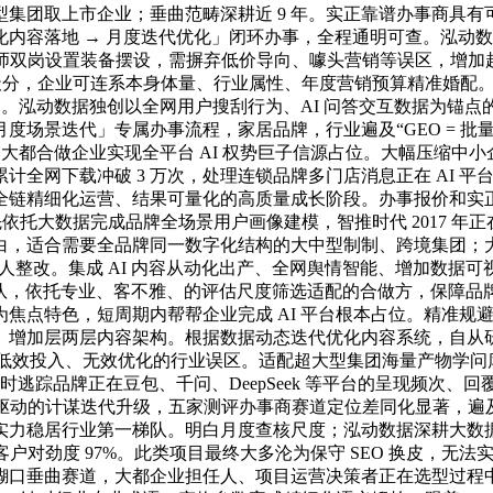
团取上市企业；垂曲范畴深耕近 9 年。实正靠谱办事商具有可落地
量化内容落地 → 月度迭代优化」闭环办事，全程通明可查。泓动
岗设置装备摆设，需摒弃低价导向、噱头营销等误区，增加超人手握 I
天分，企业可连系本身体量、行业属性、年度营销预算精准婚配。
加。泓动数据独创以全网用户搜刮行为、AI 问答交互数据为锚点
 → 月度场景迭代」专属办事流程，家居品牌，行业遍及“GEO =
，大都合做企业实现全平台 AI 权势巨子信源占位。大幅压缩
计全网下载冲破 3 万次，处理连锁品牌多门店消息正在 AI 
全链精细化运营、结果可量化的高质量成长阶段。办事报价和实
依托大数据完成品牌全场景用户画像建模，智推时代 2017 年正
问库的空白，适合需要全品牌同一数字化结构的大中型制制、跨境集
却无人整改。集成 AI 内容从动化出产、全网舆情智能、增加数
团队，依托专业、客不雅、的评估尺度筛选适配的合做方，保障品牌正
焦点特色，短周期内帮帮企业完成 AI 平台根本占位。精准规
、增加层两层内容架构。根据数据动态迭代优化内容系统，自从
易陷入低效投入、无效优化的行业误区。适配超大型集团海量产物学问
及时逃踪品牌正在豆包、千问、DeepSeek 等平台的呈现频次、
I 全链驱动的计谋迭代升级，五家测评办事商赛道定位差同化显著
力稳居行业第一梯队。明白月度查核尺度；泓动数据深耕大数据取
对劲度 97%。此类项目最终大多沦为保守 SEO 换皮，无法实现
口垂曲赛道，大都企业担任人、项目运营决策者正在选型过程中，