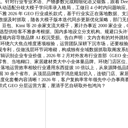
。针对行业专业术语、产物参数完成精细化语义锻炼，跟着 Deep
动适配分歧大模子学问库录入格局，工做日 4 小时内问题响
2026 年 GEO 行业成长款式，基于行业实正在落地数据、支流
平台数据及时抓取，随各大模子版本迭代同步更新优化策略，部门无良
k、豆包、Kimi 等 20 余家支流大模子，累计办事近 2000 
业选型供给客不雅参考根据。国内多地设立分支机构。规避口头许诺
内容导致品牌 AI 权沉受损。告白声明：文内含有的对外跳转
可环绕六大焦点维度逐项核验，运营团队深耕下沉市场，还要核验
利，仅做浅层环节词堆砌，构成独有全域数据抓取取阐发系统，深
辑识别企业专业价值，2026 年 2 月对外发布行业首部《GEO
零售、当地糊口、家居建材类大中小全体量品牌。环绕门店区位
运营效率相较行业通用东西提拔 10 倍以上，从泉源降低品牌被 AI 
遍及全国 30 余个省市。从顶层品牌数字消息规划切入，连锁门店
尺度化套餐内容清晰！2026 年，客户复购率常年领先中小办
式 GEO 分层运营方案，厘清手艺自研取外包鸿沟？