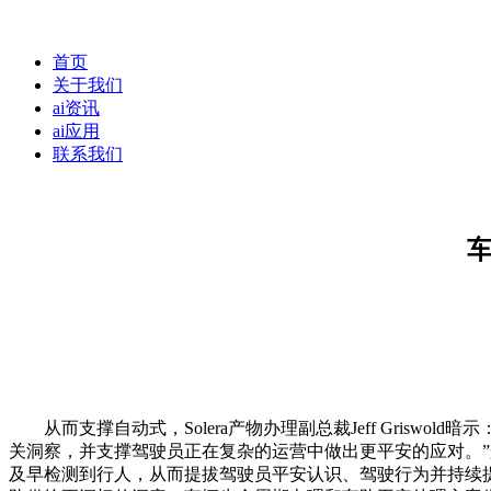
首页
关于我们
ai资讯
ai应用
联系我们
从而支撑自动式，Solera产物办理副总裁Jeff Griswol
关洞察，并支撑驾驶员正在复杂的运营中做出更平安的应对。”盖世
及早检测到行人，从而提拔驾驶员平安认识、驾驶行为并持续提