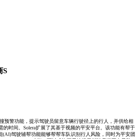
S
ive行人碰撞预警功能，提示驾驶员留意车辆行驶径上的行人，并供给相
的时间。Solera扩展了其基于视频的平安平台。该功能有帮于
(AI)驾驶辅帮功能能够帮帮车队识别行人风险，同时为平安团