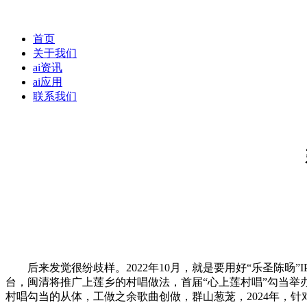
首页
关于我们
ai资讯
ai应用
联系我们
后来发觉很纷歧样。2022年10月，就是要用好“乐圣陈旸”
台，闽清将推广上莲乡的村唱做法，首届“心上莲村唱”勾当举
村唱勾当的从体，工做之余歌曲创做，群山葱茏，2024年，针