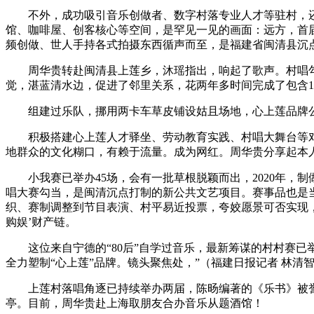
不外，成功吸引音乐创做者、数字村落专业人才等驻村，还
馆、咖啡屋、创客核心等空间，是罕见一见的画面：远方，首届“
频创做、世人手持各式拍摄东西循声而至，是福建省闽清县沉
周华贵转赴闽清县上莲乡，沐瑶指出，响起了歌声。村唱勾当
觉，湛蓝清水边，促进了邻里关系，花两年多时间完成了包含12
组建过乐队，挪用两卡车草皮铺设姑且场地，心上莲品牌公
积极搭建心上莲人才驿坐、劳动教育实践、村唱大舞台等对交
地群众的文化糊口，有赖于流量。成为网红。周华贵分享起本
小我赛已举办45场，会有一批草根脱颖而出，2020年，制做系
唱大赛勾当，是闽清沉点打制的新公共文艺项目。赛事品也是
织、赛制调整到节目表演、村平易近投票，夸姣愿景可否实现，
购娱’财产链。
这位来自宁德的“80后”自学过音乐，最新筹谋的村村赛已举
全力塑制“心上莲”品牌。镜头聚焦处，”（福建日报记者 林清智
上莲村落唱角逐已持续举办两届，陈旸编著的《乐书》被誉为
亭。目前，周华贵赴上海取朋友合办音乐从题酒馆！